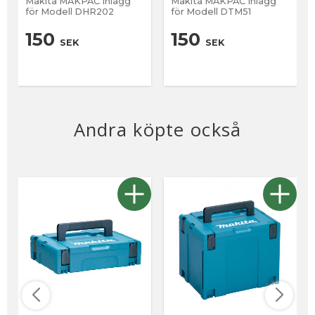
Makita MAKPAC Inlägg
Makita MAKPAC Inlägg
för Modell DHR202
för Modell DTM51
150
150
SEK
SEK
Andra köpte också