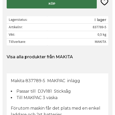
Lägg til
KÖP
Lagerstatus
I lager
Artikelnr
837789-5
Vikt
0,5 kg
Tillverkare
MAKITA
Visa alla produkter från MAKITA
Makita 837789-5 MAKPAC inlägg
Passar till DJV181 Sticksåg
Till MAKPAC 3 väska
Förutom maskin får det plats med en enkel
laddare och 2st batterier.