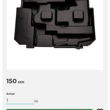
150
SEK
Antal
st