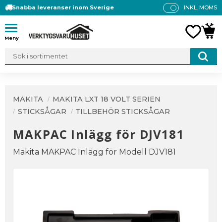
Snabba leveranser inom Sverige
INKL. MOMS
P
R
Meny
FAVO
KUN
IS
E
R
V
IS
A
MAKITA
MAKITA LXT 18 VOLT SERIEN
S
STICKSÅGAR
TILLBEHÖR STICKSÅGAR
MAKPAC Inlägg för DJV181
Makita MAKPAC Inlägg för Modell DJV181