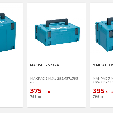
MAKPAC 2 väska
MAKPAC 3 
MAKPAC 2 Mått 295x157x395
MAKPAC 3 M
mm
295x215x3
375
395
SEK
SEK
759
799
SEK
SEK