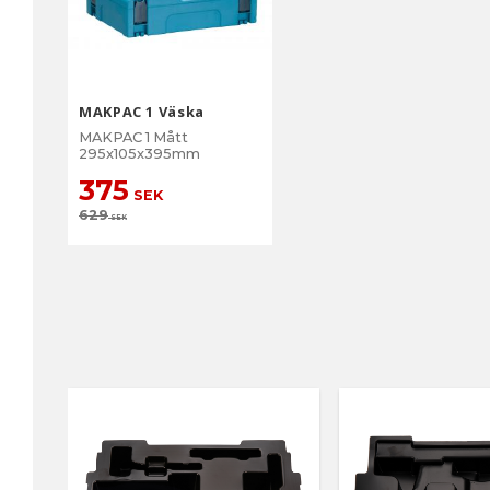
MAKPAC 1 Väska
MAKPAC 1 Mått
295x105x395mm
375
SEK
629
SEK