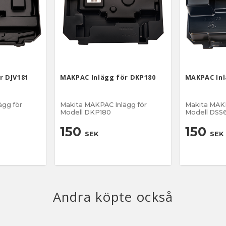
r DJV181
MAKPAC Inlägg för DKP180
MAKPAC Inl
ägg för
Makita MAKPAC Inlägg för
Makita MAKP
Modell DKP180
Modell D
150
150
SEK
SEK
Andra köpte också