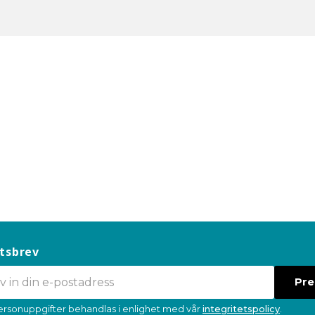
tsbrev
Pr
ersonuppgifter behandlas i enlighet med vår
integritetspolicy
.