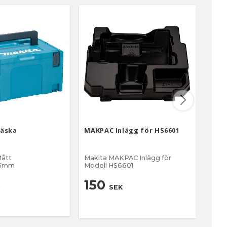
Väska
MAKPAC Inlägg för HS6601
MAKP
ått
Makita MAKPAC Inlägg för
Maki
95mm
Modell HS6601
150
15
SEK