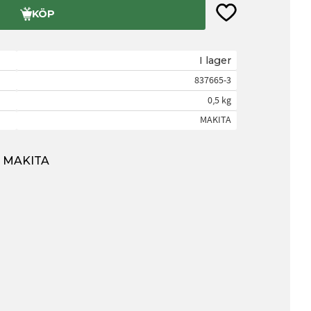
Lägg till i favorite
KÖP
I lager
837665-3
0,5 kg
MAKITA
ån MAKITA