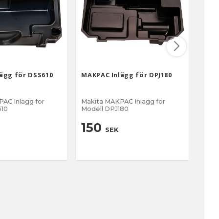
ägg för DSS610
MAKPAC Inlägg för DPJ180
MAKP
SP60
AC Inlägg för
Makita MAKPAC Inlägg för
Maki
SS610
Modell DPJ180
Mode
150
15
SEK