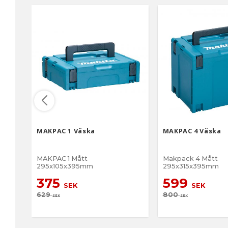
MAKPAC 1 Väska
MAKPAC 4 Väska
MAKPAC 1 Mått
Makpack 4 Mått
295x105x395mm
295x315x395mm
375
599
SEK
SEK
629
800
SEK
SEK