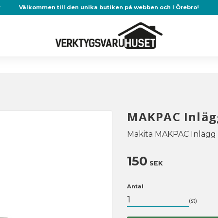
r
Välkommen till den unika butiken på webben och I Örebro!
MAKPAC Inlägg
Makita MAKPAC Inlägg 
150
SEK
Antal
st