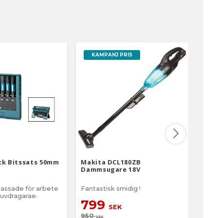
KAMPANJ PRIS
ck Bitssats 50mm
Makita DCL180ZB
Maki
Dammsugare 18V
(4-1
passade för arbete
Fantastisk smidig !
5 del
uvdragarae.
mm
799
SEK
9
950
SEK