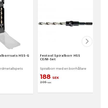
alborrsats HSS-G
Festool Spiralborr HSS
Bahc
CE/M-Set
6-de
rdmetallspets
Spiralborr med en borrhållare
Borr
188
2
SEK
205
SEK