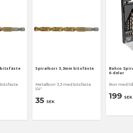
 bitsfäste
Spiralborr 3,3mm bitsfäste
Bahco Spir
6-delar
Metallborr 3,3 med bitsfäste
Borr med hå
1/4"
199
SEK
35
SEK