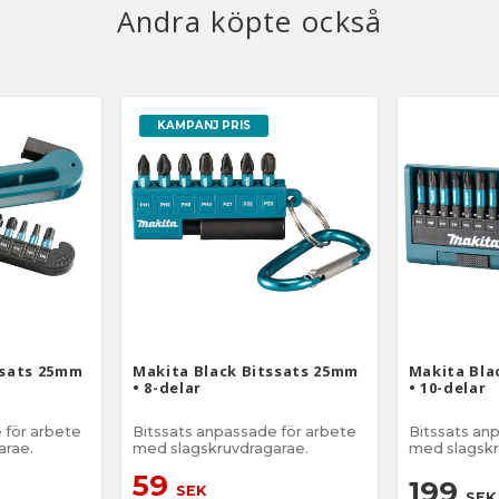
Andra köpte också
KAMPANJ PRIS
ssats 25mm
Makita Black Bitssats 25mm
Makita Bla
• 8-delar
• 10-delar
 för arbete
Bitssats anpassade för arbete
Bitssats an
arae.
med slagskruvdragarae.
med slagskr
59
199
SEK
SEK