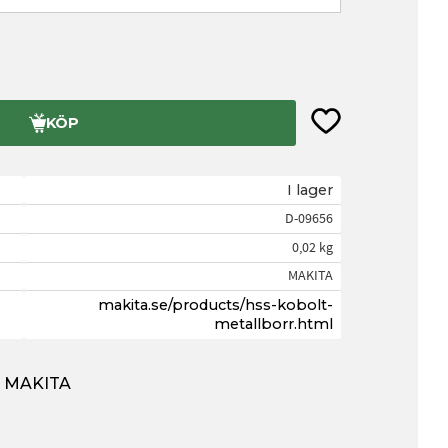
Lägg till i favorite
KÖP
I lager
D-09656
0,02 kg
MAKITA
makita.se/products/hss-kobolt-
metallborr.html
ån MAKITA