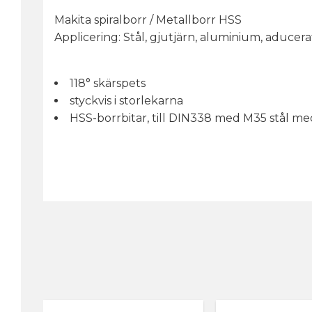
Makita spiralborr / Metallborr HSS
Applicering: Stål, gjutjärn, aluminium, aducera
118° skärspets
styckvis i storlekarna
HSS-borrbitar, till DIN338 med M35 stål me