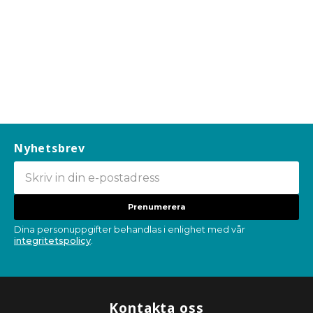
Nyhetsbrev
Prenumerera
Dina personuppgifter behandlas i enlighet med vår
integritetspolicy
.
Kontakta oss