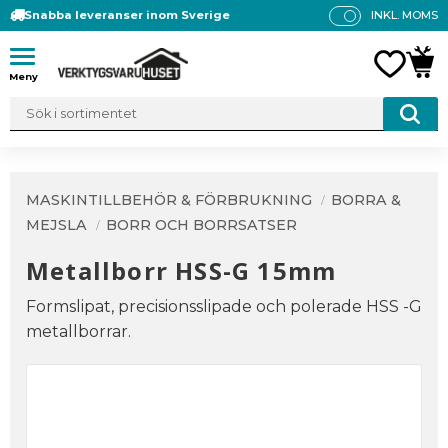
Snabba leveranser inom Sverige
INKL. MOMS
P
R
Meny
FAVO
KUN
IS
E
R
V
IS
A
MASKINTILLBEHÖR & FÖRBRUKNING
BORRA &
S
MEJSLA
BORR OCH BORRSATSER
Metallborr HSS-G 15mm
Formslipat, precisionsslipade och polerade HSS -G
metallborrar.