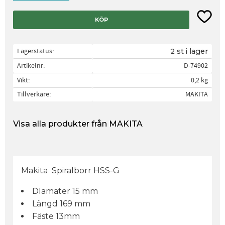
Lägg til
KÖP
Lagerstatus
2 st i lager
Artikelnr
D-74902
Vikt
0,2 kg
Tillverkare
MAKITA
Visa alla produkter från MAKITA
Makita Spiralborr HSS-G
DIamater 15 mm
Längd 169 mm
Fäste 13mm