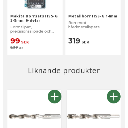
Makita Borrsats HSS-G
Metallborr HSS-G 14mm
2-8mm, 6-delar
Borr med
Formslipat,
hårdmetallspets
precisionsslipade och
polerade HSS -G
99
319
metallborrar.
SEK
SEK
239
SEK
Liknande produkter