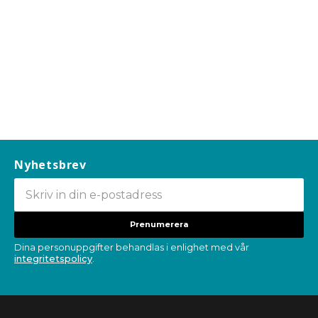
Nyhetsbrev
Prenumerera
Dina personuppgifter behandlas i enlighet med vår
integritetspolicy
.