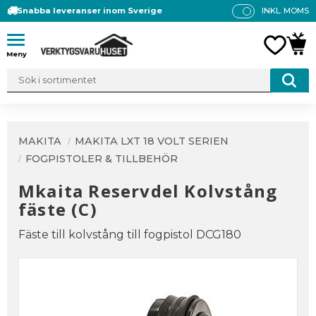
Snabba leveranser inom Sverige
INKL. MOMS
P
R
Meny
FAVO
KUN
IS
E
R
V
IS
A
MAKITA
MAKITA LXT 18 VOLT SERIEN
S
FOGPISTOLER & TILLBEHÖR
Mkaita Reservdel Kolvstång
fäste (C)
Fäste till kolvstång till fogpistol DCG180