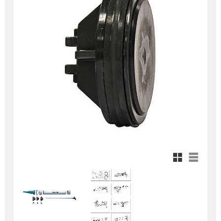
Rutnätsvy
Listvy