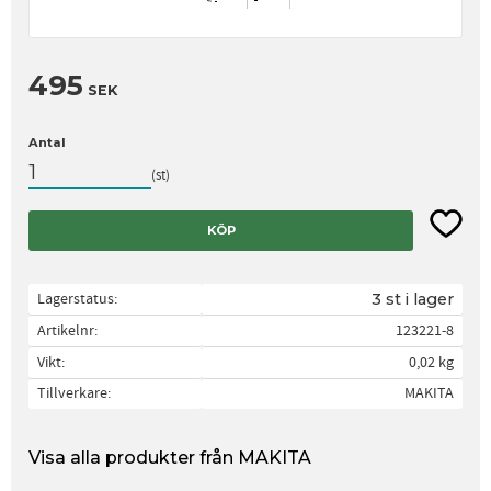
495
SEK
Antal
st
Lägg til
KÖP
Lagerstatus
3 st i lager
Artikelnr
123221-8
Vikt
0,02 kg
Tillverkare
MAKITA
Visa alla produkter från MAKITA