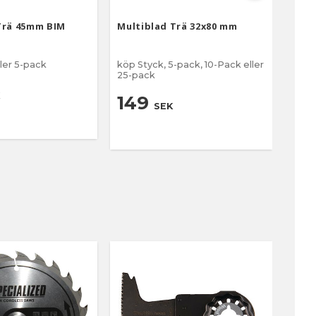
Trä 45mm BIM
Multiblad Trä 32x80 mm
Mult
ler 5-pack
köp Styck, 5-pack, 10-Pack eller
köp S
25-pack
1
149
SEK