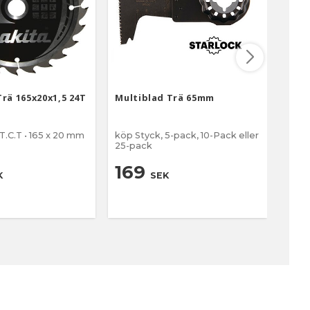
rä 165x20x1,5 24T
Multiblad Trä 65mm
Sågk
d
Spec
T.C.T • 165 x 20 mm
köp Styck, 5-pack, 10-Pack eller
Speci
25-pack
• 24 
169
4
K
SEK