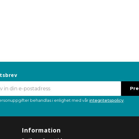
tsbrev
Pr
ersonuppgifter behandlas i enlighet med vår
integritetspolicy
.
Information