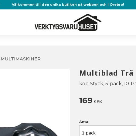
r
Välkommen till den unika butiken på webben och I Örebro!
 MULTIMASKINER
Multiblad Tr
köp Styck, 5-pack, 10-P
169
SEK
Antal
1-pack