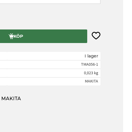
Lägg till i favorite
KÖP
I lager
TMA056-1
0,023 kg
MAKITA
ån MAKITA