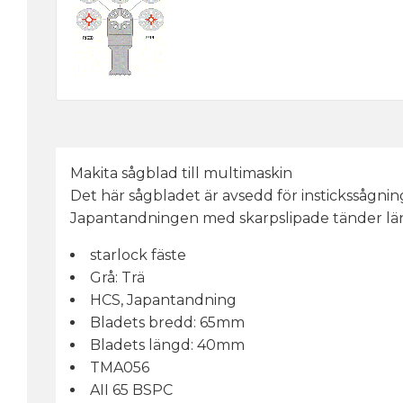
Makita sågblad till multimaskin
Det här sågbladet är avsedd för instickssågning 
Japantandningen med skarpslipade tänder läng
starlock fäste
Grå: Trä
HCS, Japantandning
Bladets bredd: 65mm
Bladets längd: 40mm
TMA056
AII 65 BSPC