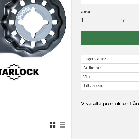
Antal
st
Lagerstatus
Artikelnr
Vikt
Tillverkare
Visa alla produkter fr
Rutnätsvy
Listvy