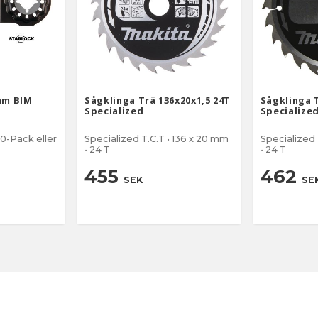
mm BIM
Sågklinga Trä 136x20x1,5 24T
Sågklinga T
Specialized
Specialize
10-Pack eller
Specialized T.C.T • 136 x 20 mm
Specialized 
• 24 T
• 24 T
455
462
SEK
SE