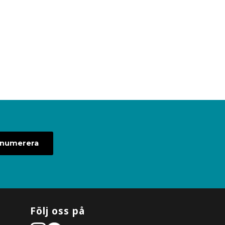
enumerera
Följ oss på