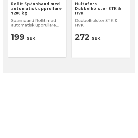
Rollit Spännband med
Hultafors
automatisk upprullare
Dubbelhölster STK &
1200 kg
HVK
Spännband Rollit med
Dubbelhölster STK &
automatisk upprullare
HVK
1200 kg
199
272
SEK
SEK