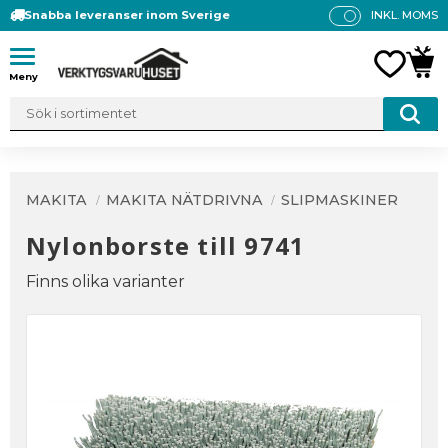
Snabba leveranser inom Sverige
INKL. MOMS
P
R
Meny
FAVO
KUN
IS
E
R
V
IS
A
MAKITA
MAKITA NÄTDRIVNA
SLIPMASKINER
S
Nylonborste till 9741
Finns olika varianter