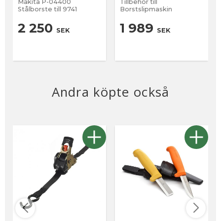
Makita P-04400
Tillbehör till
Stålborste till 9741
Borstslipmaskin
2 250
1 989
SEK
SEK
Andra köpte också