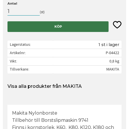
Antal
st
Lägg til
KÖP
Lagerstatus
1 st i lager
Artikelnr
P-04422
Vikt
0,8 kg
Tillverkare
MAKITA
Visa alla produkter från MAKITA
Makita Nylonborste
Tillbehör till Borstslipmaskin 9741
Finns i kornstorlek. K60, K80, K120, K180 och