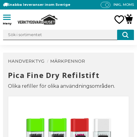
Snabba leveranser inom Sverige
INKL. MOMS
P
R
Meny
FAVO
KUN
IS
E
R
V
IS
A
HANDVERKTYG
MÄRKPENNOR
S
Pica Fine Dry Refilstift
Olika refiller för olika användningsområden.