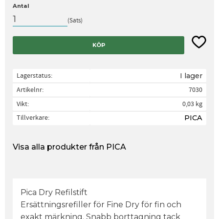
Antal
Sats
Lägg til
KÖP
Lagerstatus
I lager
Artikelnr
7030
Vikt
0,03 kg
Tillverkare
PICA
Visa alla produkter från PICA
Pica Dry Refilstift
Ersättningsrefiller för Fine Dry för fin och
exakt märkning. Snabb borttagning tack