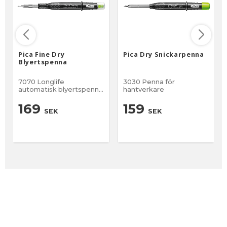
Pica Fine Dry
Pica Dry Snickarpenna
Blyertspenna
7070 Longlife
3030 Penna för
automatisk blyertspenna
hantverkare
0,9mm
169
159
SEK
SEK