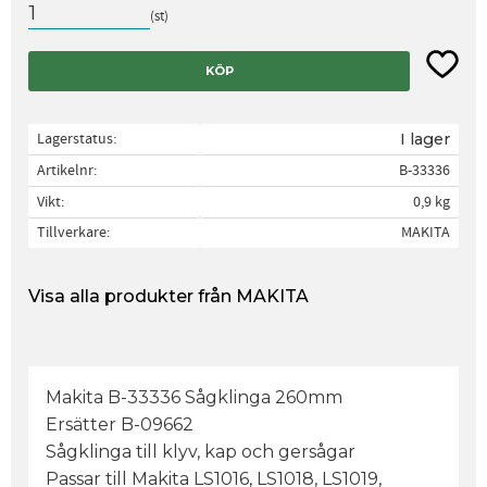
st
Lägg til
KÖP
Lagerstatus
I lager
Artikelnr
B-33336
Vikt
0,9 kg
Tillverkare
MAKITA
Visa alla produkter från MAKITA
Makita B-33336 Sågklinga 260mm
Ersätter B-09662
Sågklinga till klyv, kap och gersågar
Passar till Makita LS1016, LS1018, LS1019,