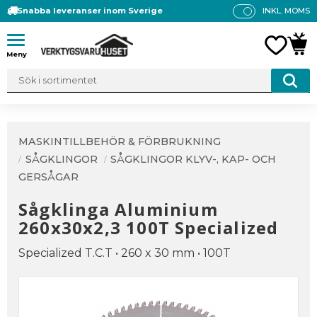
Snabba leveranser inom Sverige
INKL. MOMS
P
R
Meny
FAVO
KUN
IS
E
R
V
IS
A
MASKINTILLBEHÖR & FÖRBRUKNING
S
SÅGKLINGOR
SÅGKLINGOR KLYV-, KAP- OCH
GERSÅGAR
Sågklinga Aluminium
260x30x2,3 100T Specialized
Specialized T.C.T • 260 x 30 mm • 100T