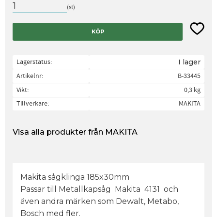
st
Lägg til
KÖP
Lagerstatus
I lager
Artikelnr
B-33445
Vikt
0,3 kg
Tillverkare
MAKITA
Visa alla produkter från MAKITA
Makita sågklinga 185x30mm
Passar till Metallkapsåg Makita 4131 och
även andra märken som Dewalt, Metabo,
Bosch med fler.