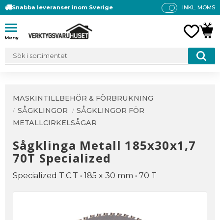
Snabba leveranser inom Sverige
INKL. MOMS
P
R
Meny
FAVO
KUN
IS
E
R
V
IS
A
MASKINTILLBEHÖR & FÖRBRUKNING
S
SÅGKLINGOR
SÅGKLINGOR FÖR
METALLCIRKELSÅGAR
Sågklinga Metall 185x30x1,7
70T Specialized
Specialized T.C.T • 185 x 30 mm • 70 T