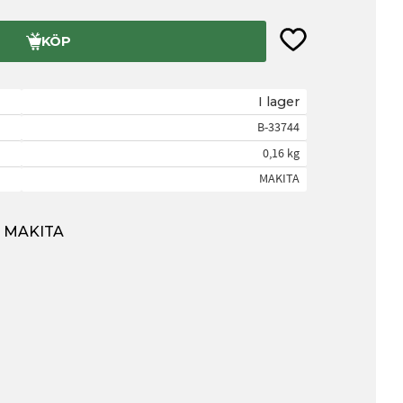
Lägg till i favorite
KÖP
I lager
B-33744
0,16 kg
MAKITA
ån MAKITA