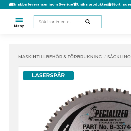
Snabba leveranser inom Sverige
Unika produkter
Stort lage
MASKINTILLBEHÖR & FÖRBRUKNING
SÅGKLIN
LASERSPÅR