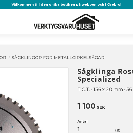
r
Välkommen till den unika butiken på webben och I Örebro!
GOR
SÅGKLINGOR FÖR METALLCIRKELSÅGAR
Sågklinga Ros
Specialized
T.C.T. • 136 x 20 mm • 56 
1 100
SEK
Antal
st