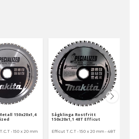
etall 150x20x1,4
Sågklinga Rostfritt
Sågk
lized
150x20x1,1 48T Efficut
30T 
T.C.T • 150 x 20 mm
Efficut T.C.T • 150 x 20 mm • 48T
Speci
• 30 