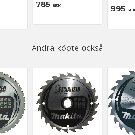
785
SEK
995
SE
Andra köpte också