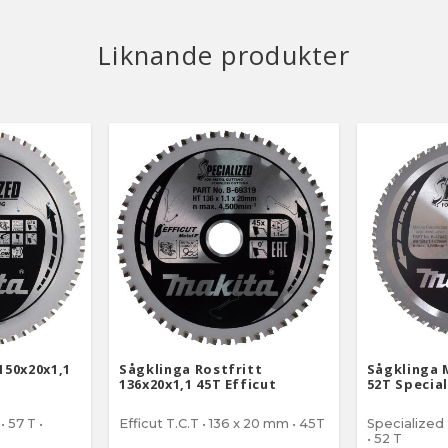
Liknande produkter
150x20x1,1
Sågklinga Rostfritt
Sågklinga M
136x20x1,1 45T Efficut
52T Specia
• 57 T •
Efficut T.C.T • 136 x 20 mm • 45T
Specialized 
• 52 T