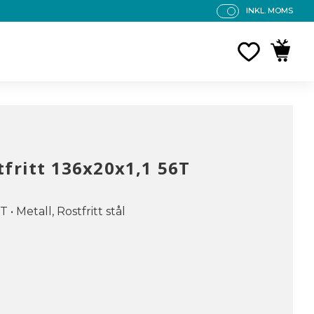
INKL. MOMS
P
R
FAVORITE
KUNDV
IS
E
R
V
IS
A
S
tfritt 136x20x1,1 56T
T • Metall, Rostfritt stål