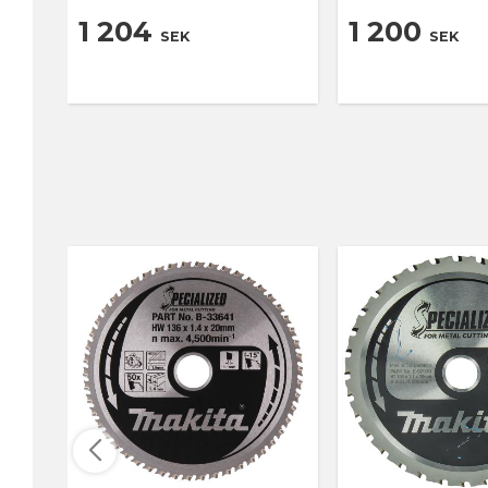
1 204
1 200
SEK
SEK