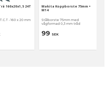
rä 160x20x1,5 24T
Makita Koppborste 75mm •
Maki
d
M14
80mm
T.C.T • 160 x 20 mm
Stålborste 75mm med
Stål
vågformad 0,3 mm tråd
0,35
99
18
K
SEK