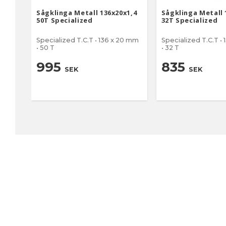
Sågklinga Metall 136x20x1,4
Sågklinga Metall 
50T Specialized
32T Specialized
Specialized T.C.T • 136 x 20 mm
Specialized T.C.T •
• 50 T
• 32 T
995
835
SEK
SEK