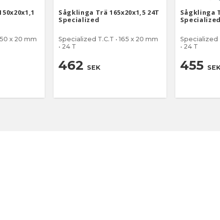
150x20x1,1
Sågklinga Trä 165x20x1,5 24T
Sågklinga T
Specialized
Specialize
 150 x 20 mm
Specialized T.C.T • 165 x 20 mm
Specialized 
• 24 T
• 24 T
462
455
SEK
SE