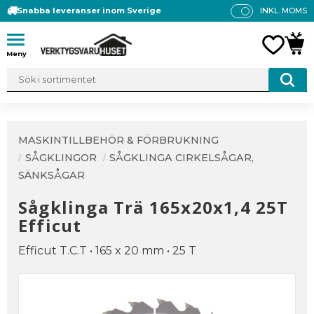
Snabba leveranser inom Sverige
INKL. MOMS
P
R
Meny
FAVO
KUN
IS
E
R
V
IS
A
MASKINTILLBEHÖR & FÖRBRUKNING
S
SÅGKLINGOR
SÅGKLINGA CIRKELSÅGAR,
SÄNKSÅGAR
Sågklinga Trä 165x20x1,4 25T
Efficut
Efficut T.C.T • 165 x 20 mm • 25 T