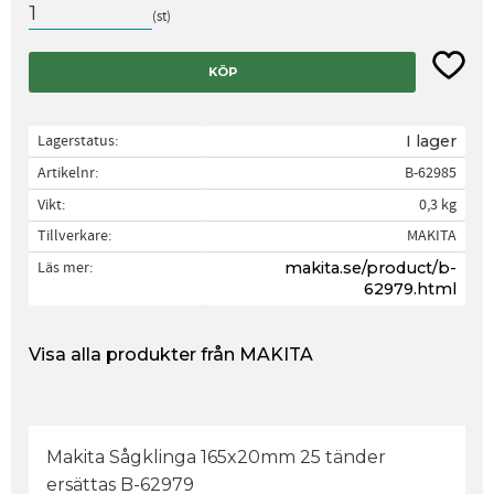
st
Lägg til
KÖP
Lagerstatus
I lager
Artikelnr
B-62985
Vikt
0,3 kg
Tillverkare
MAKITA
Läs mer
makita.se/product/b-
62979.html
Visa alla produkter från MAKITA
Makita Sågklinga 165x20mm 25 tänder
ersättas B-62979