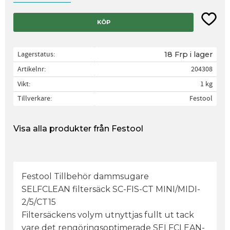
Lägg til
KÖP
Lagerstatus
18 Frp i lager
Artikelnr
204308
Vikt
1 kg
Tillverkare
Festool
Visa alla produkter från Festool
Festool Tillbehör dammsugare
SELFCLEAN filtersäck SC-FIS-CT MINI/MIDI-
2/5/CT15
Filtersäckens volym utnyttjas fullt ut tack
vare det rengöringsoptimerade SELFCLEAN-