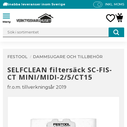
Snabba leveranser inom Sverige
INKL. MOMS
P
R
Meny
FAVO
KUN
IS
E
R
V
IS
A
FESTOOL
DAMMSUGARE OCH TILLBEHÖR
S
SELFCLEAN filtersäck SC-FIS-
CT MINI/MIDI-2/5/CT15
fr.o.m. tillverkningsår 2019