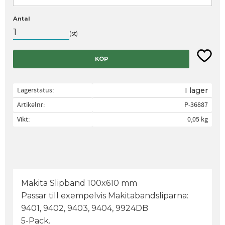
Antal
st
Lägg til
KÖP
Lagerstatus
I lager
Artikelnr
P-36887
Vikt
0,05 kg
Makita Slipband 100x610 mm
Passar till exempelvis Makitabandsliparna:
9401, 9402, 9403, 9404, 9924DB
5-Pack.