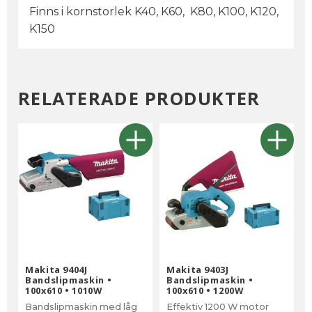
Finns i kornstorlek K40, K60, K80, K100, K120,
K150
RELATERADE PRODUKTER
Makita 9404J
Makita 9403J
Bandslipmaskin •
Bandslipmaskin •
100x610 • 1010W
100x610 • 1200W
Bandslipmaskin med låg
Effektiv 1200 W motor