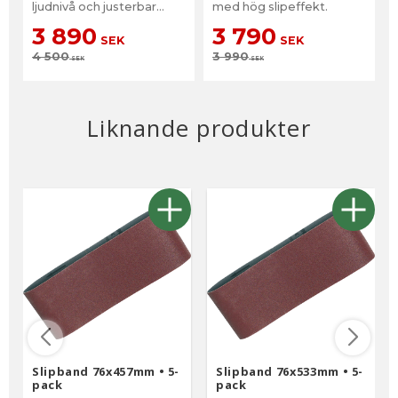
ljudnivå och justerbar
med hög slipeffekt.
bandhastighet. Makpac-
3 890
3 790
väska ingår
SEK
SEK
4 500
3 990
SEK
SEK
Liknande produkter
Slipband 76x457mm • 5-
Slipband 76x533mm • 5-
pack
pack