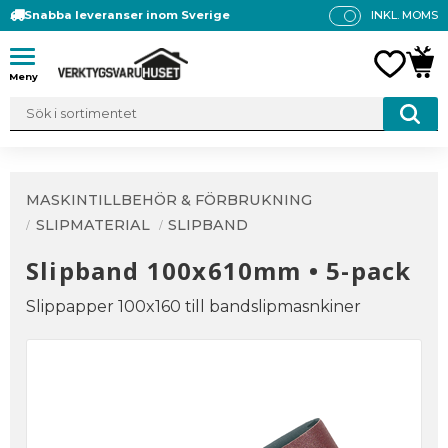
Snabba leveranser inom Sverige
INKL. MOMS
P
R
Meny
FAVO
KUN
IS
E
R
V
IS
A
MASKINTILLBEHÖR & FÖRBRUKNING
S
SLIPMATERIAL
SLIPBAND
Slipband 100x610mm • 5-pack
Slippapper 100x160 till bandslipmasnkiner