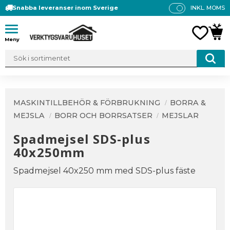
Snabba leveranser inom Sverige
INKL. MOMS
P
R
Meny
FAVO
KUN
IS
E
R
V
IS
A
MASKINTILLBEHÖR & FÖRBRUKNING
BORRA &
S
MEJSLA
BORR OCH BORRSATSER
MEJSLAR
Spadmejsel SDS-plus
40x250mm
Spadmejsel 40x250 mm med SDS-plus fäste