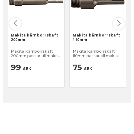
Makita kärnborrskaft
Makita kärnborrskaft
200mm
110mm
Makita Kärnborrskaft
Makita Kärnborrskaft
200mm passar till makita
110mm passar till makita
kärnborrar , Pilotborr och
kärnborrar , Pilotborr och
Kärnborr beställes
Kärnborr beställes
99
75
SEK
SEK
separat. Gänga 22mm
separat. Gänga 22mm
Totallängd 200 mm
Totallängd 110 mm Fäste:
Fäste: SDS-PLUS
SDS-PLUS Leveranstid 2-
Leveranstid 2-5 vardagar.
5 vardagar