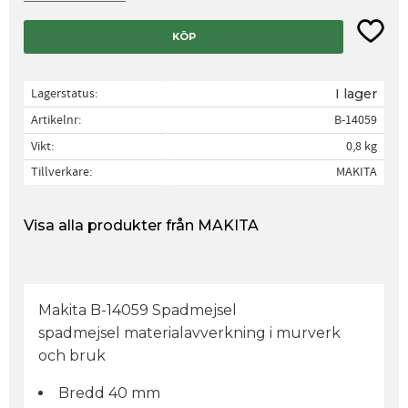
Lägg til
KÖP
Lagerstatus
I lager
Artikelnr
B-14059
Vikt
0,8 kg
Tillverkare
MAKITA
Visa alla produkter från MAKITA
Makita B-14059 Spadmejsel
spadmejsel materialavverkning i murverk
och bruk
Bredd 40 mm