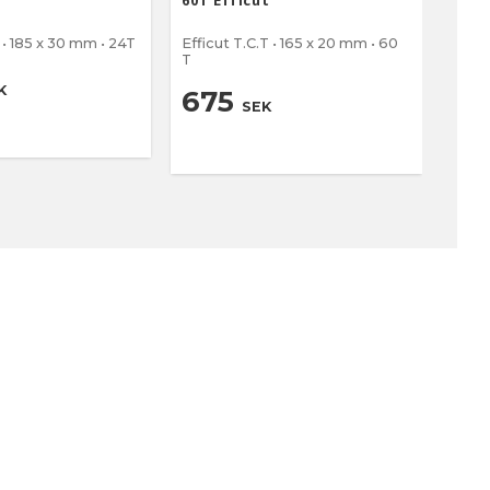
60T Efficut
Trä/
 • 185 x 30 mm • 24T
Efficut T.C.T • 165 x 20 mm • 60
10 Stic
T
metal
3
K
675
SEK
539