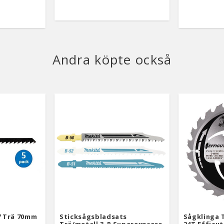
Andra köpte också
7 Trä 70mm
Sticksågsbladsats
Sågklinga 