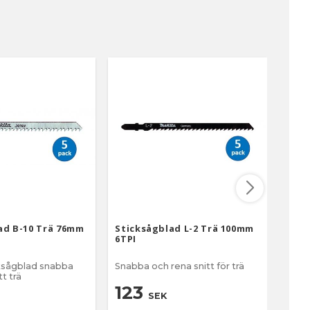
ad B-10 Trä 76mm
Sticksågblad L-2 Trä 100mm
Stic
6TPI
Trä/
ksågblad snabba
Snabba och rena snitt för trä
5-pa
t trä
123
9
SEK