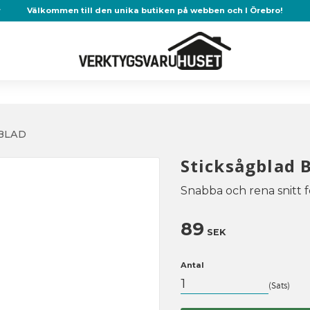
r
Välkommen till den unika butiken på webben och I Örebro!
BLAD
Sticksågblad 
Snabba och rena snitt f
89
SEK
Antal
Sats