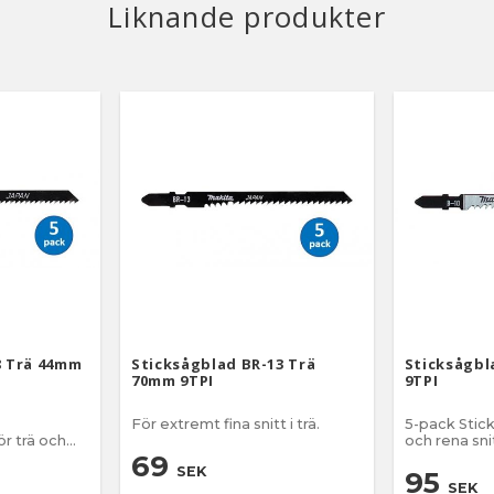
Liknande produkter
8 Trä 44mm
Sticksågblad BR-13 Trä
Sticksågbl
70mm 9TPI
9TPI
För extremt fina snitt i trä.
5-pack Stic
ör trä och
och rena snit
69
SEK
95
SEK