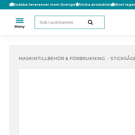
Snabba leveranser inom Sverige
Unika produkter
Stort lage
MASKINTILLBEHÖR & FÖRBRUKNING
STICKSÅG