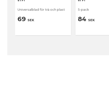
8TPI
6TPI
Universalblad för trä och plast
5-pack
69
84
SEK
SEK