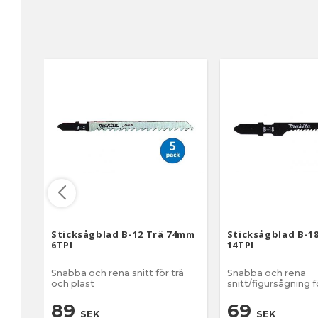
Sticksågblad B-12 Trä 74mm
Sticksågblad B-1
6TPI
14TPI
Snabba och rena snitt för trä
Snabba och rena
och plast
snitt/figursågning f
plast
89
69
SEK
SEK