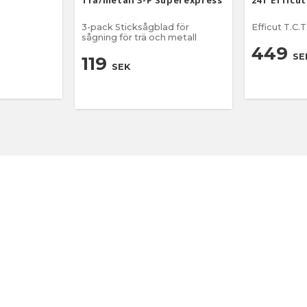
Trä/metall 3-P Superexpress
24T Efficut
3-pack Sticksågblad för
Efficut T.C.T
sågning för trä och metall
449
SE
119
SEK