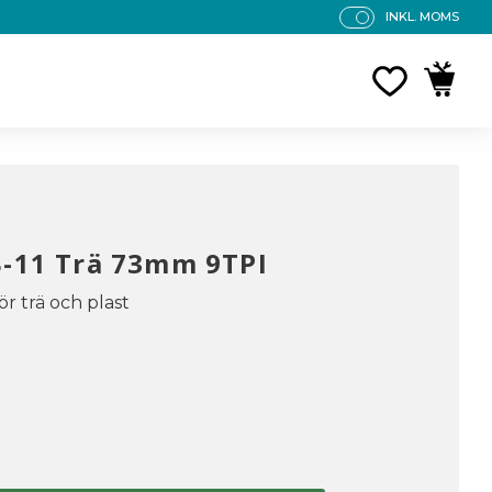
INKL. MOMS
P
R
FAVORITE
KUNDV
IS
E
R
V
IS
A
S
B-11 Trä 73mm 9TPI
ör trä och plast