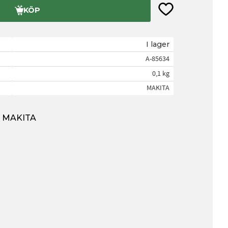
Lägg till i favorite
KÖP
I lager
A-85634
0,1 kg
MAKITA
ån MAKITA