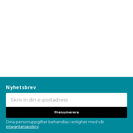
Nyhetsbrev
Prenumerera
Dina personuppgifter behandlas i enlighet med vår
integritetspolicy
.