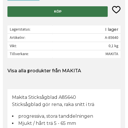
Lägg til
KÖP
Lagerstatus
I lager
Artikelnr
A-85640
Vikt
0,1 kg
Tillverkare
MAKITA
Visa alla produkter från MAKITA
Makita Sticksågblad A85640
Sticksågblad gör rena, raka snitt i trä
progressiva, stora tanddelningen
Mjukt / hårt trä 5 - 65 mm