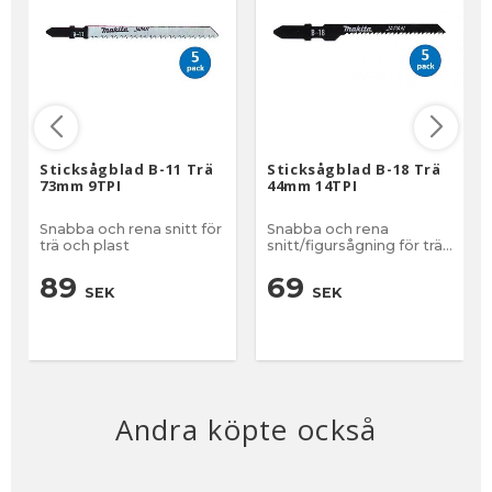
Sticksågblad B-11 Trä
Sticksågblad B-18 Trä
73mm 9TPI
44mm 14TPI
Snabba och rena snitt för
Snabba och rena
trä och plast
snitt/figursågning för trä
och plast
89
69
SEK
SEK
Andra köpte också