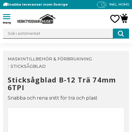
Snabba leveranser inom Sverige
INKL. MOMS
P
R
Meny
FAVO
KUN
IS
E
R
V
IS
A
MASKINTILLBEHÖR & FÖRBRUKNING
S
STICKSÅGBLAD
Sticksågblad B-12 Trä 74mm
6TPI
Snabba och rena snitt för trä och plast