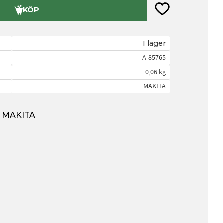
Lägg till i favorite
KÖP
I lager
A-85765
0,06 kg
MAKITA
ån MAKITA