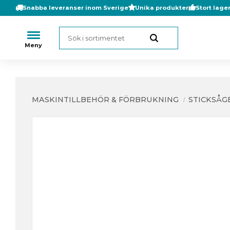
Snabba leveranser inom Sverige
Unika produkter
Stort lage
MASKINTILLBEHÖR & FÖRBRUKNING
STICKSÅG