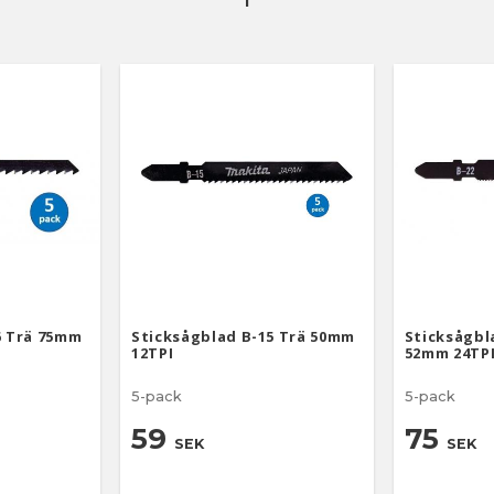
6 Trä 75mm
Sticksågblad B-15 Trä 50mm
Sticksågbl
12TPI
52mm 24TP
5-pack
5-pack
59
75
SEK
SEK