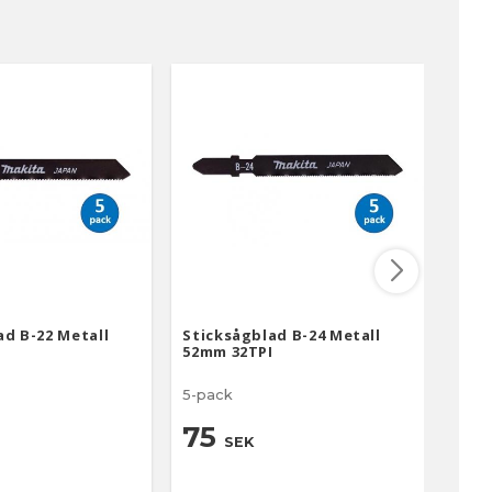
ad B-22 Metall
Sticksågblad B-24 Metall
Stic
I
52mm 32TPI
9TPI
5-pack
5-pa
och r
75
SEK
9