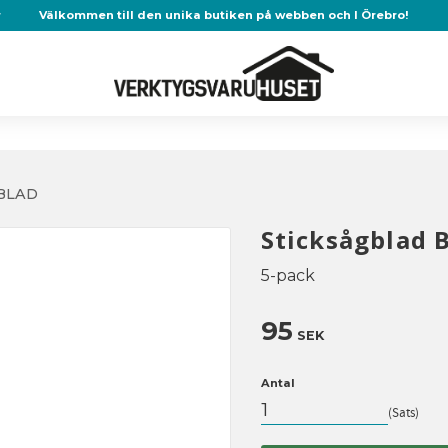
r
Välkommen till den unika butiken på webben och I Örebro!
BLAD
Sticksågblad 
5-pack
95
SEK
Antal
Sats