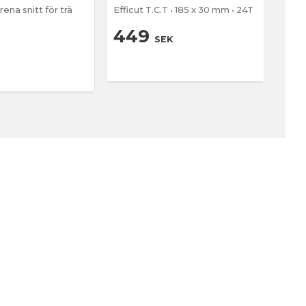
ena snitt för trä
Efficut T.C.T • 185 x 30 mm • 24T
10 Stic
metal
449
3
SEK
539