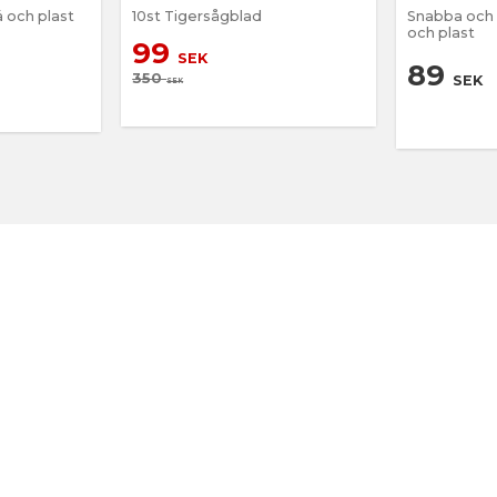
ä och plast
10st Tigersågblad
Snabba och r
och plast
99
SEK
89
350
SEK
SEK