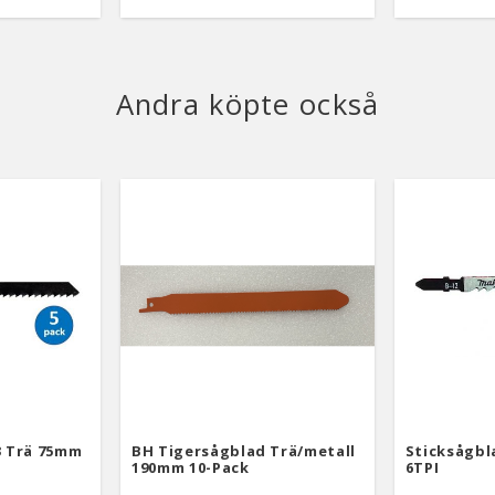
Andra köpte också
3 Trä 75mm
BH Tigersågblad Trä/metall
Sticksågbl
190mm 10-Pack
6TPI