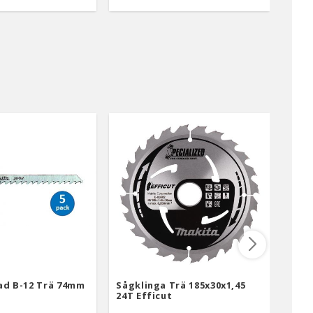
ad B-12 Trä 74mm
Sågklinga Trä 185x30x1,45
Stic
24T Efficut
Trä/