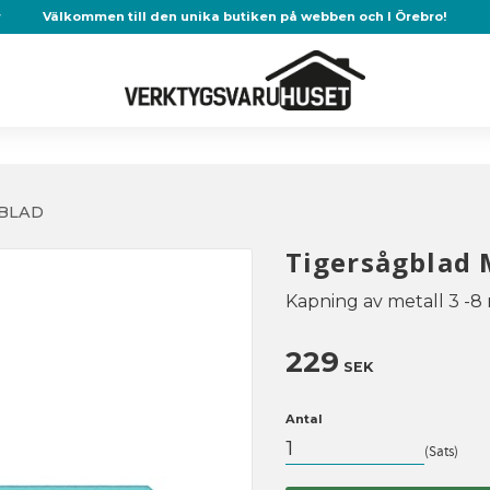
r
Välkommen till den unika butiken på webben och I Örebro!
BLAD
Tigersågblad 
Kapning av metall 3 -8
229
SEK
Antal
Sats