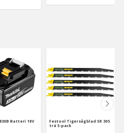
830B Batteri 18V
Festool Tigersågblad SR 305
Mult
trä 5-pack