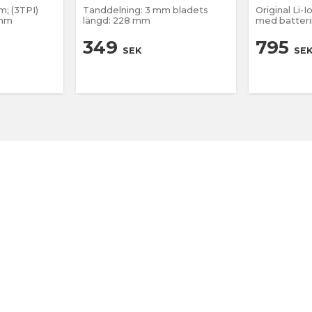
m; (3TPI)
Tanddelning: 3 mm bladets
Original Li-I
 mm
längd: 228 mm
med batteri
349
795
SEK
SE