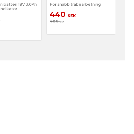
on batteri 18V 3.0Ah
För snabb träbearbetning
köp S
indikator
25-p
440
SEK
16
480
K
SEK