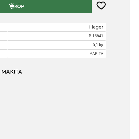
Lägg till i favorite
KÖP
I lager
B-16841
0,1 kg
MAKITA
ån MAKITA