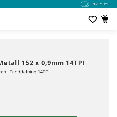
INKL. MOMS
P
R
FAVORITE
KUNDV
IS
E
R
V
IS
A
S
Metall 152 x 0,9mm 14TPI
 mm, Tanddelning: 14TPI