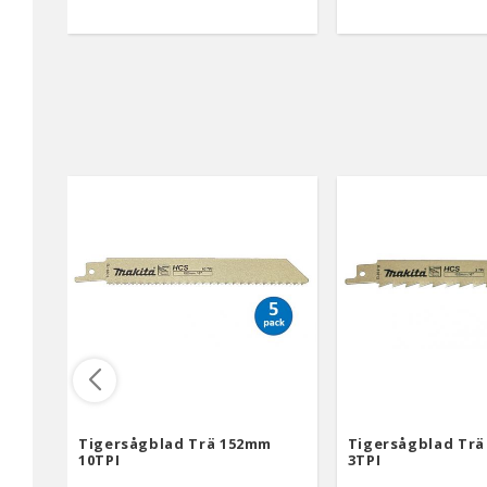
Tigersågblad Trä 152mm
Tigersågblad Tr
10TPI
3TPI