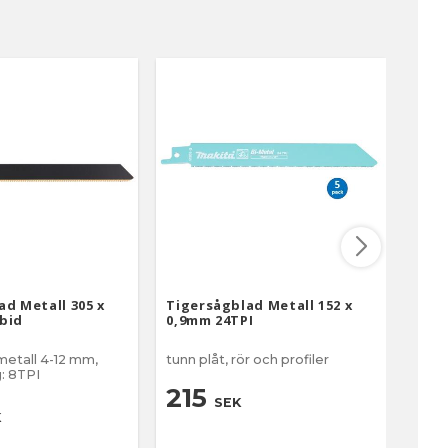
ad Metall 305 x
Tigersågblad Metall 152 x
Tige
bid
0,9mm 24TPI
225x
metall 4-12 mm,
tunn plåt, rör och profiler
225 x
: 8TPI
215
3
SEK
K