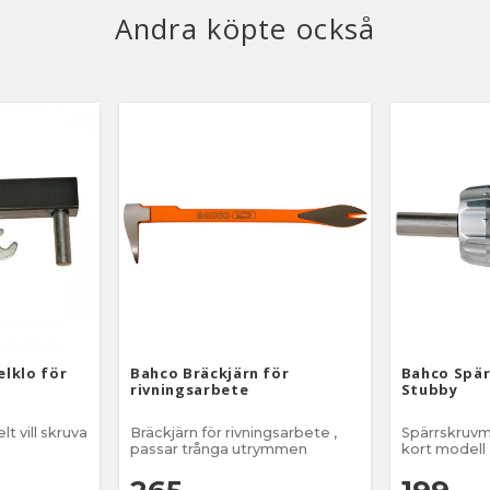
ga ytor mot
Andra köpte också
ll 180 kg
e 5-230 mm
åde 170-390
60 kg Lyft
mm
åde 392-
ge
ivor
tt-
ng
ektur
elklo för
Bahco Bräckjärn för
Bahco Spär
rivningsarbete
Stubby
 tack vare
lt vill skruva
Bräckjärn för rivningsarbete ,
Spärrskruvmej
 kraftbehov Montering
passar trånga utrymmen
kort modell