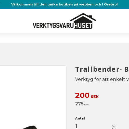
r
Välkommen till den unika butiken på webben och I Örebro!
Trallbender- B
Verktyg för att enkelt vi
Nedsatt pris:
200
SEK
Ordinarie pris:
275
SEK
Antal
st