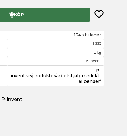
Lägg till i favorite
KÖP
154 st i lager
T003
1 kg
P-Invent
p-
invent.se/produkter/arbetshjalpmedel/tr
allbender/
n P-Invent