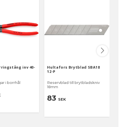
ringstång inv 40-
Hultafors Brytblad SBA18
Knip
12-P
60 
ar i borrhål
Reservblad till brytbladskniv
För i
18mm
27
K
83
SEK