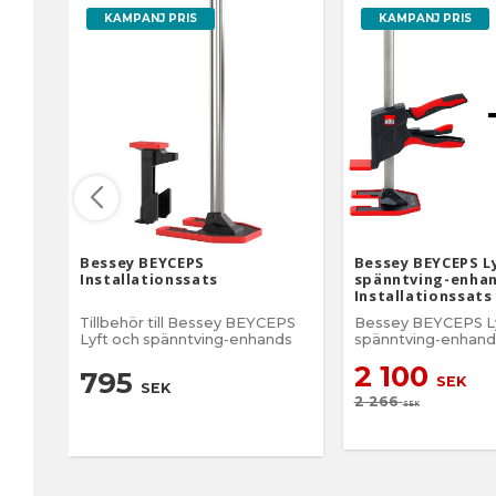
KAMPANJ PRIS
KAMPANJ PRIS
Bessey BEYCEPS
Bessey BEYCEPS L
Installationssats
spänntving-enhan
Installationssats
Tillbehör till Bessey BEYCEPS
Bessey BEYCEPS Ly
Lyft och spänntving-enhands
spänntving-enhand
installationssats Ergonomiskt
2 100
enhands montering
795
SEK
SEK
med en lyftkapacite
2 266
180 kg. Smart konst
SEK
både lyft, sänkning
fastspänning – helt
behöva använda b
händerna. Skyddskåpor för
stativ och lyftplatt