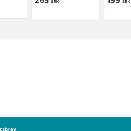
265
199
SEK
SEK
tsbrev