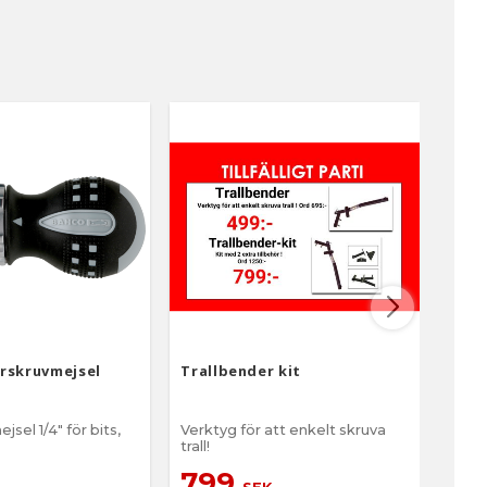
rskruvmejsel
Trallbender kit
Maki
DAS1
sel 1/4" för bits,
Verktyg för att enkelt skruva
Tillb
trall!
A001
799