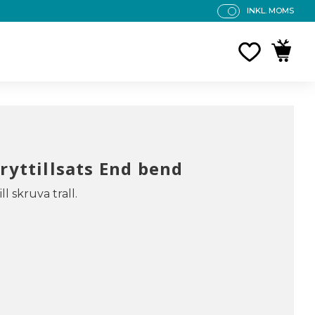
INKL. MOMS
P
R
FAVORITE
KUNDV
IS
E
R
V
IS
A
S
ryttillsats End bend
ll skruva trall.