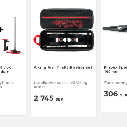
yft och
Viking Arm Tralltillbehör set
Knipex Spår
ds +
100 mm
ft och
tralltillbehör set till två Viking
För innerring
s+
Armar
306
SE
sverktyg
2 745
SEK
t på upp till
ruktion för
 och
 utan att
åda
a medföljer