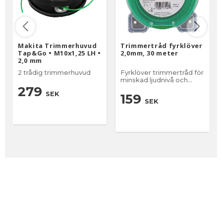
Makita Trimmerhuvud
Trimmertråd fyrklöver
Tap&Go • M10x1,25 LH •
2,0mm, 30 meter
2,0 mm
2 trådig trimmerhuvud
Fyrklöver trimmertråd för
minskad ljudnivå och
extra hållbarhet
279
SEK
159
SEK