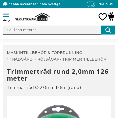
Snabba leveranser inom Sverige
INKL. MOMS
P
R
Meny
FAVO
KUN
IS
E
R
V
IS
A
MASKINTILLBEHÖR & FÖRBRUKNING
S
TRÄDGÅRD
RÖJSÅGAR- TRIMMER TILLBEHÖR
Trimmertråd rund 2,0mm 126
meter
Trimmertråd Ø 2,0mm 126m (rund)