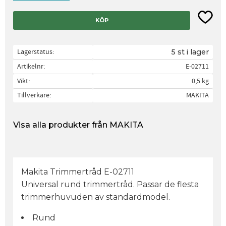
Lägg til
KÖP
Lagerstatus
5 st i lager
Artikelnr
E-02711
Vikt
0,5 kg
Tillverkare
MAKITA
Visa alla produkter från MAKITA
Makita Trimmertråd E-02711
Universal rund trimmertråd. Passar de flesta
trimmerhuvuden av standardmodel.
Rund