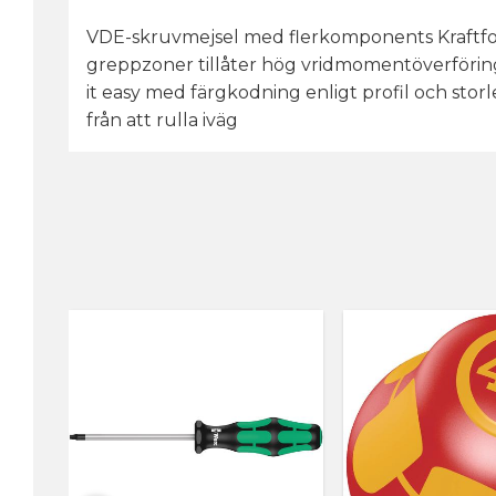
VDE-skruvmejsel med flerkomponents Kraftfor
greppzoner tillåter hög vridmomentöverföring. 
it easy med färgkodning enligt profil och stor
från att rulla iväg