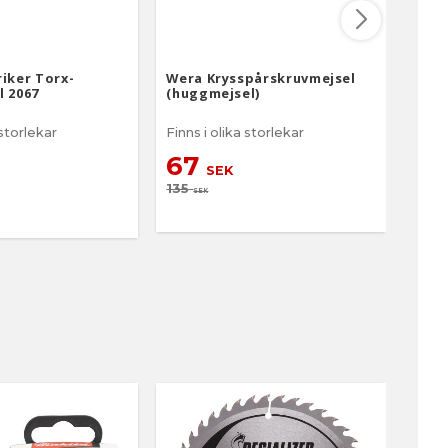
riker Torx-
Wera Krysspårskruvmejsel
Wera
l 2067
(huggmejsel)
 storlekar
Finns i olika storlekar
Finns
67
11
SEK
135
SEK