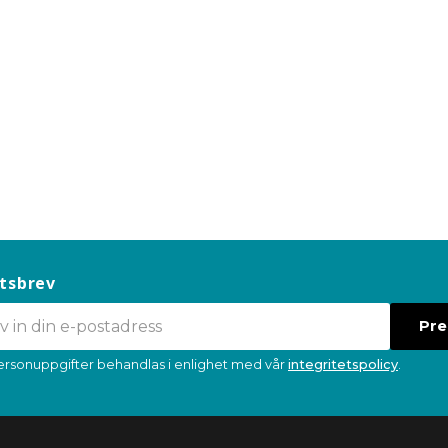
tsbrev
Pr
ersonuppgifter behandlas i enlighet med vår
integritetspolicy
.