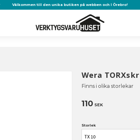
r
Välkommen till den unika butiken på webben och I Örebro!
Wera TORXskr
Finns i olika storlekar
110
SEK
Storlek
TX 10