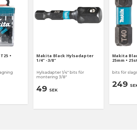
 T25 •
Makita Black Hylsadapter
Makita Blac
1/4" -3/8"
25mm • 25s
ragning
Hylsadapter 1/4" bits för
bits för sla
montering 3/8"
249
SE
49
SEK