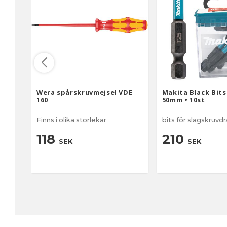
Wera spårskruvmejsel VDE
Makita Black Bits
160
50mm • 10st
Finns i olika storlekar
bits för slagskruvd
118
210
SEK
SEK