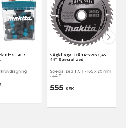
k Bits T40 •
Sågklinga Trä 165x20x1,45
Maki
t
44T Specialized
1/4" 
gskruvdragning
Specialized T.C.T • 165 x 20 mm
Hylsa
• 44 T
monte
K
555
6
SEK