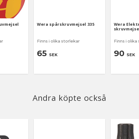
uvmejsel
Wera spårskruvmejsel 335
Wera Elekt
skruvmejse
ar
Finns i olika storlekar
Finns i olika
65
90
SEK
SEK
Andra köpte också