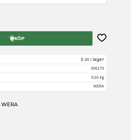
Lägg till i favorite
KÖP
5 st i lager
006170
0,02 kg
WERA
ån WERA