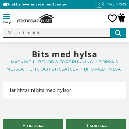
Snabba leveranser inom Sverige
INKL. MOMS
P
R
Meny
FAVO
KUN
IS
E
R
V
IS
Bits med hylsa
A
MASKINTILLBEHÖR & FÖRBRUKNING
BORRA &
S
MEJSLA
BITS OCH BITSSATSER
BITS MED HYLSA
Här hittar ni bits med hylsor
FILTRERA
SORTERA