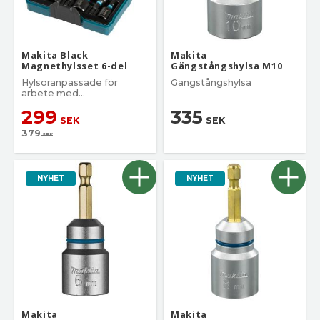
Makita Black
Makita
Magnethylsset 6-del
Gängstångshylsa M10
Hylsoranpassade för
Gängstångshylsa
arbete med
slagskruvdragarae.
299
335
SEK
SEK
379
SEK
NYHET
NYHET
Makita
Makita