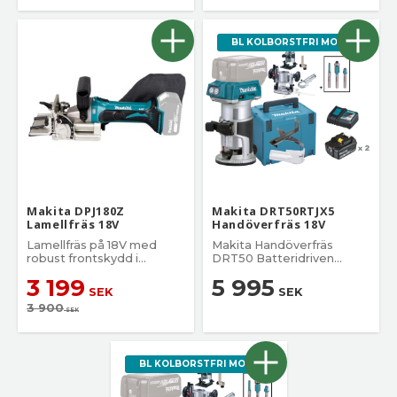
BL KOLBORSTFRI MOTOR.
Makita DPJ180Z
Makita DRT50RTJX5
Lamellfräs 18V
Handöverfräs 18V
Lamellfräs på 18V med
Makita Handöverfräs
robust frontskydd i
DRT50 Batteridriven
aluminium. Lamellfräsen
Handöverfräs.
3 199
5 995
har sex
SEK
SEK
skärdjupsinställninga
3 900
SEK
BL KOLBORSTFRI MOTOR.