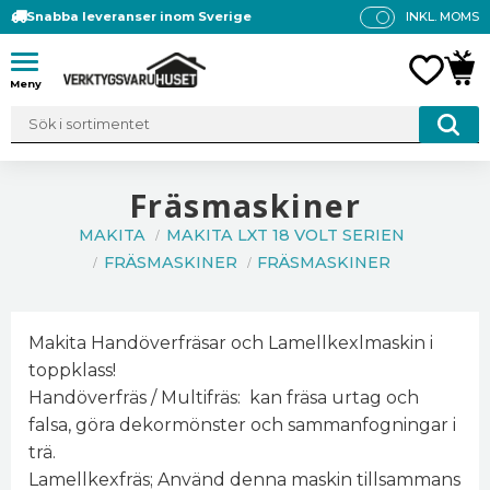
Snabba leveranser inom Sverige
INKL. MOMS
P
R
Meny
FAVO
KUN
IS
E
R
V
IS
Fräsmaskiner
A
MAKITA
MAKITA LXT 18 VOLT SERIEN
S
FRÄSMASKINER
FRÄSMASKINER
Makita Handöverfräsar och Lamellkexlmaskin i
toppklass!
Handöverfräs / Multifräs: kan fräsa urtag och
falsa, göra dekormönster och sammanfogningar i
trä.
Lamellkexfräs; Använd denna maskin tillsammans