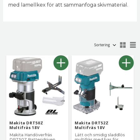
med lamellkex för att sammanfoga skivmaterial.
Välj sortering
V
Makita DRT50Z
Makita DRT52Z
Multifräs 18V
Multifräs 18V
Makita Handöverfräs
Lätt och smidig sladdlös
DRT50Z Batteridriven
multifräs med bas för