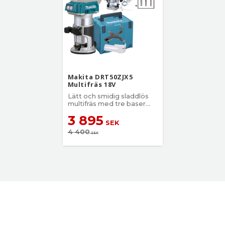
Makita DRT50ZJX5
Multifräs 18V
​Lätt och smidig sladdlös
multifräs med tre baser
samt tillbehör.
3 895
SEK
4 400
SEK