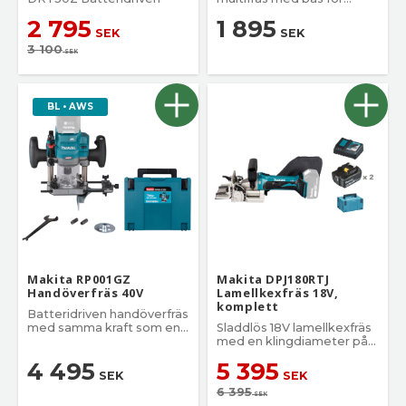
kantfräs
2 795
1 895
SEK
SEK
3 100
SEK
BL • AWS
Makita RP001GZ
Makita DPJ180RTJ
Handöverfräs 40V
Lamellkexfräs 18V,
komplett
Batteridriven handöverfräs
med samma kraft som en
Sladdlös 18V lamellkexfräs
sladdad
med en klingdiameter på
100 mm och ett maximalt
4 495
5 395
fräsdjup på 20 mm.
SEK
SEK
6 395
SEK