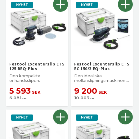
NYHET
NYHET
Festool Excenterslip ETS
Festool Excenterslip ETS
125 REQ-Plus
EC 150/3 EQ-Plus
Den kompakta
Den idealiska
enhandsslipen.
mellanslipningsmaskinen i
kompaktklassen
5 593
9 200
SEK
SEK
6 081
10 003
SEK
SEK
NYHET
NYHET