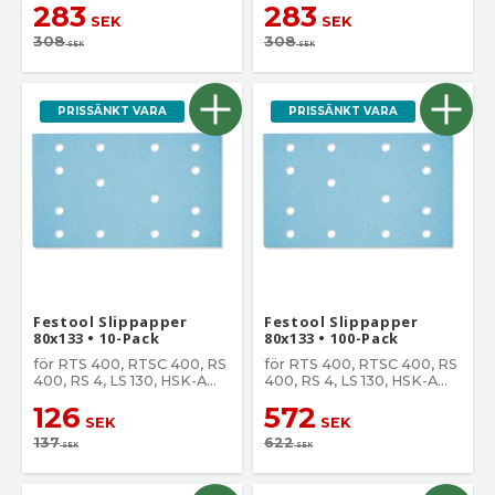
283
283
SEK
SEK
308
308
SEK
SEK
PRISSÄNKT VARA
PRISSÄNKT VARA
Festool Slippapper
Festool Slippapper
80x133 • 10-Pack
80x133 • 100-Pack
för RTS 400, RTSC 400, RS
för RTS 400, RTSC 400, RS
400, RS 4, LS 130, HSK-A
400, RS 4, LS 130, HSK-A
80x130, HSK 80x133
80x130, HSK 80x133
126
572
SEK
SEK
137
622
SEK
SEK