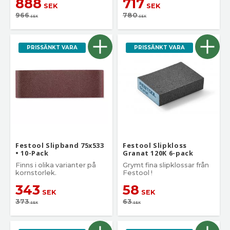
888
717
LHS-E 225 easy
SEK
SEK
966
780
SEK
SEK
PRISSÄNKT VARA
PRISSÄNKT VARA
Festool Slipband 75x533
Festool Slipkloss
• 10-Pack
Granat 120K 6-pack
Finns i olika varianter på
Grymt fina slipklossar från
kornstorlek.
Festool !
343
58
SEK
SEK
373
63
SEK
SEK