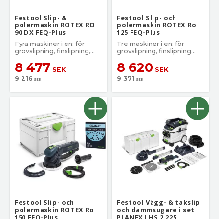
Festool Slip- &
Festool Slip- och
polermaskin ROTEX RO
polermaskin ROTEX Ro
90 DX FEQ-Plus
125 FEQ-Plus
Fyra maskiner i en: för
Tre maskiner i en: för
grovslipning, finslipning,
grovslipning, finslipning
deltaslipning och polering
och polering
8 477
8 620
SEK
SEK
9 216
9 371
SEK
SEK
Festool Slip- och
Festool Vägg- & takslip
polermaskin ROTEX Ro
och dammsugare i set
150 FEQ-Plus
PLANEX LHS 2 225