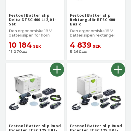
Festool Batterislip
Festool Batterislip
Delta DTSC 400 Li 3,0 I-
Rektangulär RTSC 400-
Set
Basic
Den ergonomiska 18 V
Den ergonomiska 18 V
batterislipen för hörn.
batterislipen rektangel
10 184
4 839
SEK
SEK
11 070
5 260
SEK
SEK
Festool Batterislip Rund
Festool Batterislip Rund
Excenter ETSC 125 3,0 I-
Excenter ETSC 125 3,0 I-