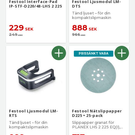
Festool Interface-Pad
Festool Ljusmodul LM-
IP-STF-D220/48-LHS 2 225
DTS
Tänd ljuset – för din
kompaktslipmaskin
229
888
SEK
SEK
249
966
SEK
SEK
PRISSÄNKT VARA
Festool Ljusmodul LM-
Festool Nätslippapper
RTS
D225 • 25-pack
Tänd ljuset – för din
Slippapper granat för
kompaktslipmaskin
PLANEX LHS 2 225 EQ(I),
PLANEX 225 EQ, PLANEX