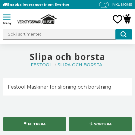
Snabba leveranser inom Sverige
INKL. MOMS
P
R
Meny
FAVO
KUN
IS
E
R
V
IS
Slipa och borsta
A
FESTOOL
SLIPA OCH BORSTA
S
Festool Maskiner för slipning och borstning
FILTRERA
SORTERA