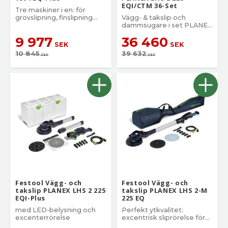
EQI/CTM 36-Set
Tre maskiner i en: för
grovslipning, finslipning
Vägg- & takslip och
och polering
dammsugare i set PLANEX
LHS 2 225 EQI/CTM 36-Set
9 977
36 460
SEK
SEK
10 845
39 632
SEK
SEK
Festool Vägg- och
Festool Vägg- och
takslip PLANEX LHS 2 225
takslip PLANEX LHS 2-M
EQI-Plus
225 EQ
med LED-belysning och
Perfekt ytkvalitet:
excenterrörelse
excentrisk sliprörelse för
repfria ytor av högsta klass