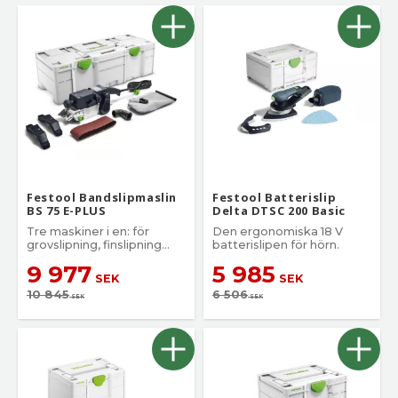
Festool Bandslipmaslin
Festool Batterislip
BS 75 E-PLUS
Delta DTSC 200 Basic
Tre maskiner i en: för
Den ergonomiska 18 V
grovslipning, finslipning
batterislipen för hörn.
och polering
9 977
5 985
SEK
SEK
10 845
6 506
SEK
SEK