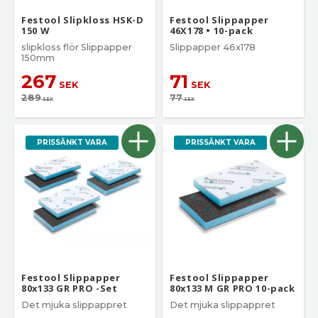
Festool Slipkloss HSK-D
Festool Slippapper
150 W
46X178 • 10-pack
slipkloss flör Slippapper
Slippapper 46x178
150mm
267
71
SEK
SEK
289
77
SEK
SEK
PRISSÄNKT VARA
PRISSÄNKT VARA
Festool Slippapper
Festool Slippapper
80x133 GR PRO -Set
80x133 M GR PRO 10-pack
Det mjuka slippappret
Det mjuka slippappret