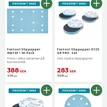
PRISSÄNKT VARA
PRISSÄNKT VARA
Festool Slippapper
Festool Slippapper D125
80x133 • 50-Pack
GR PRO -Set
Finns i olika varianter på
Det mjuka slippappret
kornstorlek.
388
283
SEK
SEK
419
308
SEK
SEK
PRISSÄNKT VARA
PRISSÄNKT VARA