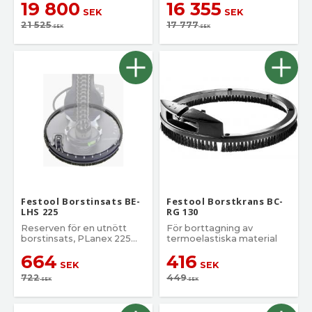
19 800
16 355
SEK
SEK
21 525
17 777
SEK
SEK
Festool Borstinsats BE-
Festool Borstkrans BC-
LHS 225
RG 130
Reserven för en utnött
För borttagning av
borstinsats, PLanex 225
termoelastiska material
EQ
664
416
SEK
SEK
722
449
SEK
SEK