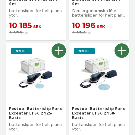
Set
Set
batterislipen för helt plana
Den ergonomiska 18 V
ytor.
batterislipen för helt plana
ytor.
10 185
10 196
SEK
SEK
11 070
11 083
SEK
SEK
NYHET
NYHET
Festool Batterislip Rund
Festool Batterislip Rund
Excenter ETSC 2 125-
Excenter ETSC 2 150-
Basic
Basic
batterislipen för helt plana
batterislipen för helt plana
ytor.
ytor.