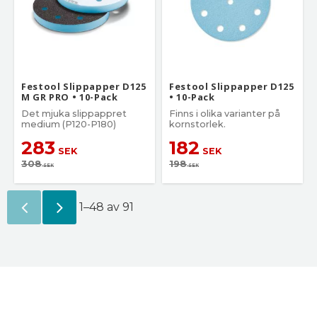
Festool Slippapper D125
Festool Slippapper D125
M GR PRO • 10-Pack
• 10-Pack
Det mjuka slippappret
Finns i olika varianter på
medium (P120-P180)
kornstorlek.
283
182
SEK
SEK
308
198
SEK
SEK
1–
48
av
91