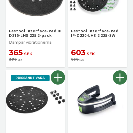
Festool Interface-Pad IP
Festool Interface-Pad
D215-LHS 225 2-pack
IP-D220-LHS 2 225-SW
Dämpar vibrationerna
365
603
SEK
SEK
396
656
SEK
SEK
PRISSÄNKT VARA