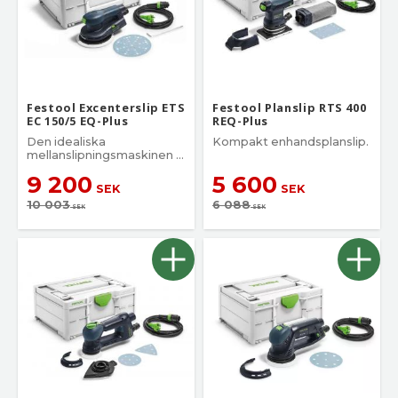
Festool Excenterslip ETS
Festool Planslip RTS 400
EC 150/5 EQ-Plus
REQ-Plus
Den idealiska
Kompakt enhandsplanslip.
mellanslipningsmaskinen i
kompaktklassen
9 200
5 600
SEK
SEK
10 003
6 088
SEK
SEK