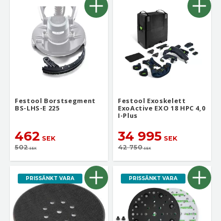
Festool Borstsegment
Festool Exoskelett
BS-LHS-E 225
ExoActive EXO 18 HPC 4,0
I-Plus
462
34 995
SEK
SEK
502
42 750
SEK
SEK
PRISSÄNKT VARA
PRISSÄNKT VARA