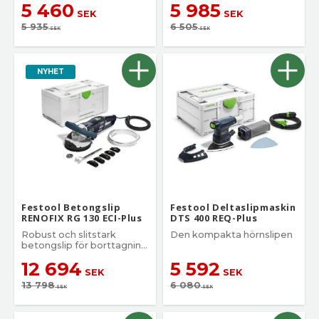
5 460
5 985
SEK
SEK
5 935
6 505
SEK
SEK
NYHET
Festool Betongslip
Festool Deltaslipmaskin
RENOFIX RG 130 ECI-Plus
DTS 400 REQ-Plus
Robust och slitstark
Den kompakta hörnslipen
betongslip för borttagning
av envisa rester av kakel-
12 694
5 592
och parkettlim
SEK
SEK
13 798
6 080
SEK
SEK