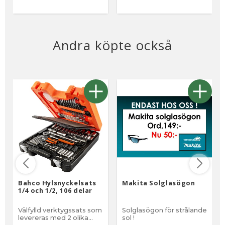
trä, glasfiber och
aluminium. Fäste
rektangel Fäste inv.mått
ca 26-46 mm Mått 40 x
40 cm gjutplatta i
Andra köpte också
glasfiber
Bahco Hylsnyckelsats
Makita Solglasögon
1/4 och 1/2, 106 delar
Välfylld verktygssats som
Solglasögon för strålande
levereras med 2 olika
sol !