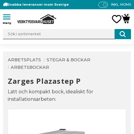
Snabba leveranser inom Sverige
INKL. MOMS
P
R
Meny
FAVO
KUN
IS
E
R
V
IS
A
ARBETSPLATS
STEGAR & BOCKAR
S
ARBETSBOCKAR
Zarges Plazastep P
Lätt och kompakt bock, idealiskt för
installationsarbeten.