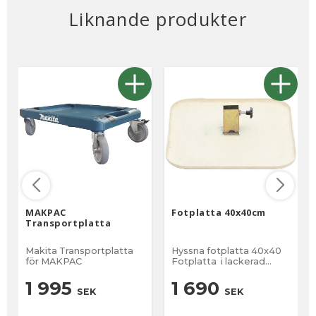
Liknande produkter
MAKPAC
Fotplatta 40x40cm
Transportplatta
Makita Transportplatta
Hyssna fotplatta 40x40
för MAKPAC
Fotplatta i lackerad
förstärkt glasfiber med
ingjutet metallfäste
1 995
1 690
SEK
SEK
försedd med skruv för
säker fixering av
avvägningsstång av både