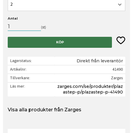
2
Antal
st
Lägg til
KÖP
Lagerstatus
Direkt från leverantör
Artikelnr
41490
Tillverkare
Zarges
Läs mer
zarges.com/se/produkter/plaz
astep-p/plazastep-p-41490
Visa alla produkter från Zarges