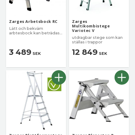
Zarges Arbetsbock RC
Zarges
Multikombistege
Lätt och bekväm
Variotec V
arbtesbock kan beträdas
från båda sidorna.
utdragbar stege som kan
ställas i trappor
3 489
12 849
SEK
SEK