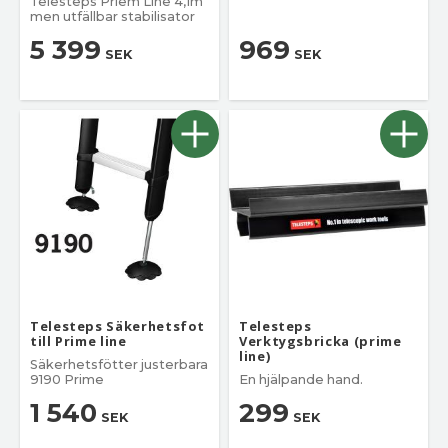
Telesteps Priem Line 4,1m
samt Prime Line,
men utfällbar stabilisator
stegstorlekar 3,0–4,1 m
(590–720 mm).
5 399
969
SEK
SEK
Telesteps Säkerhetsfot
Telesteps
till Prime line
Verktygsbricka (prime
line)
Säkerhetsfötter justerbara
9190 Prime
En hjälpande hand.
1 540
299
SEK
SEK