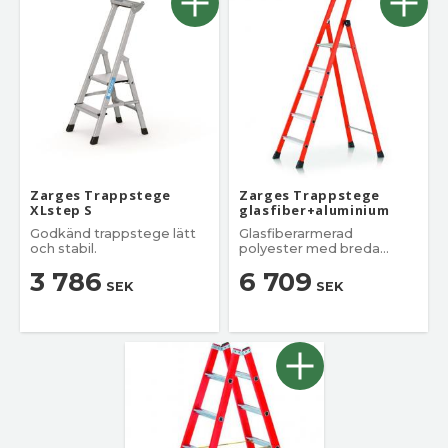
Zarges Trappstege
Zarges Trappstege
XLstep S
glasfiber+aluminium
Godkänd trappstege lätt
Glasfiberarmerad
och stabil.
polyester med breda
aluminium och plattform
3 786
6 709
SEK
SEK