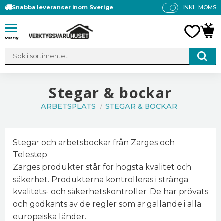
Snabba leveranser inom Sverige
INKL. MOMS
P
R
Meny
FAVO
KUN
IS
E
R
V
IS
Stegar & bockar
A
ARBETSPLATS
STEGAR & BOCKAR
S
Stegar och arbetsbockar från Zarges och
Telestep
Zarges produkter står för högsta kvalitet och
säkerhet. Produkterna kontrolleras i stränga
kvalitets- och säkerhetskontroller. De har prövats
och godkänts av de regler som är gällande i alla
europeiska länder.