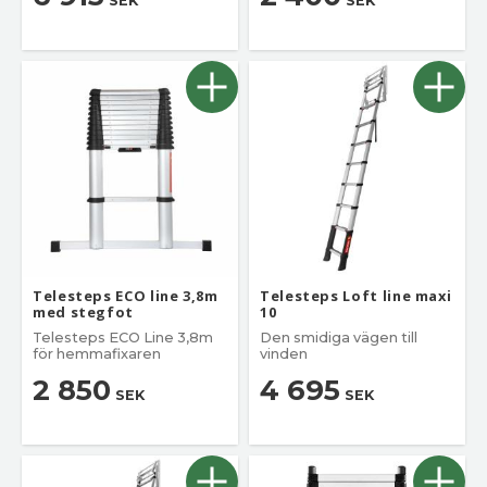
SEK
SEK
Telesteps ECO line 3,8m
Telesteps Loft line maxi
med stegfot
10
Telesteps ECO Line 3,8m
Den smidiga vägen till
för hemmafixaren
vinden
2 850
4 695
SEK
SEK