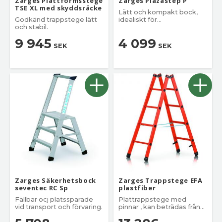
Zarges Plattformsstege
Zarges Plazastep P
TSE XL med skyddsräcke
Lätt och kompakt bock,
Godkänd trappstege lätt
idealiskt för
och stabil.
installationsarbeten.
9 945
4 099
SEK
SEK
Zarges Säkerhetsbock
Zarges Trappstege EFA
seventec RC Sp
plastfiber
Fällbar ocj platssparade
Plattrappstege med
vid transport och förvaring.
pinnar , kan beträdas från
båda sidorna