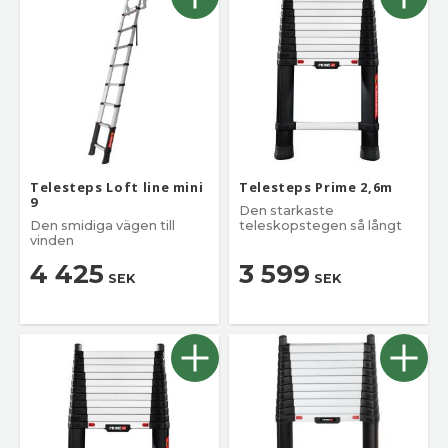
Telesteps Loft line mini
Telesteps Prime 2,6m
9
Den starkaste
Den smidiga vägen till
teleskopstegen så långt
vinden
4 425
3 599
SEK
SEK