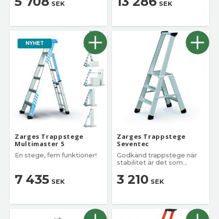
5 708
13 286
SEK
SEK
NYHET
Zarges Trappstege
Zarges Trappstege
Multimaster 5
Seventec
En stege, fem funktioner!
Godkänd trappstege när
stabilitet är det som
räknas.
7 435
3 210
SEK
SEK