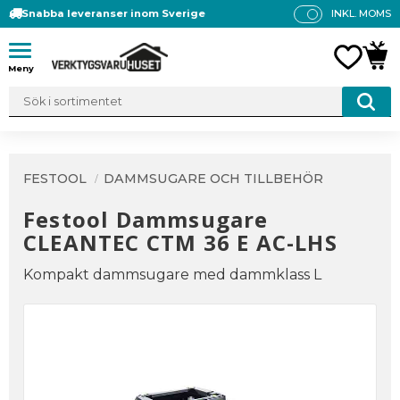
Snabba leveranser inom Sverige
INKL. MOMS
P
R
Meny
FAVO
KUN
IS
E
R
V
IS
A
FESTOOL
DAMMSUGARE OCH TILLBEHÖR
S
Festool Dammsugare
CLEANTEC CTM 36 E AC-LHS
Kompakt dammsugare med dammklass L