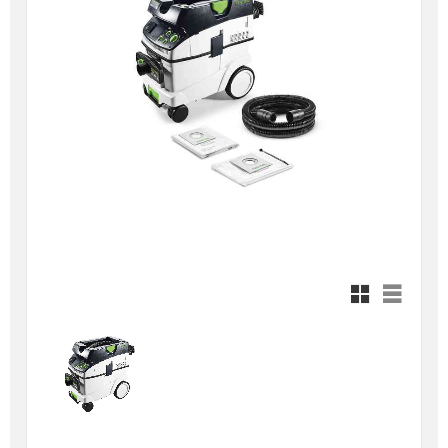
Rutnätsvy
Listvy