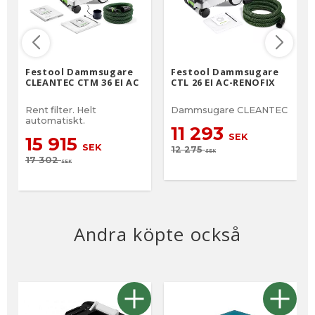
Festool Dammsugare
Festool Dammsugare
CLEANTEC CTM 36 EI AC
CTL 26 EI AC-RENOFIX
Rent filter. Helt
Dammsugare CLEANTEC
automatiskt.
11 293
SEK
15 915
SEK
12 275
SEK
17 302
SEK
Andra köpte också