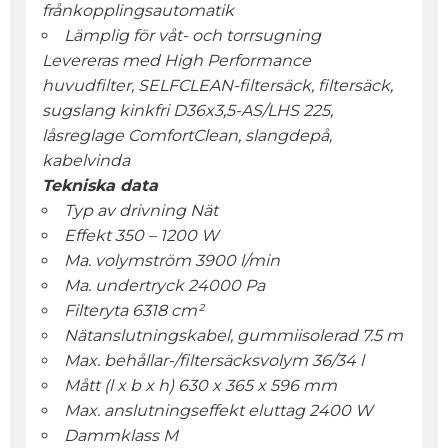
frånkopplingsautomatik
Lämplig för våt- och torrsugning
Levereras med High Performance
huvudfilter, SELFCLEAN-filtersäck, filtersäck,
sugslang kinkfri D36x3,5-AS/LHS 225,
låsreglage ComfortClean, slangdepå,
kabelvinda
Tekniska data
Typ av drivning Nät
Effekt 350 – 1200 W
Ma. volymström 3900 l/min
Ma. undertryck 24000 Pa
Filteryta 6318 cm²
Nätanslutningskabel, gummiisolerad 7.5 m
Max. behållar-/filtersäcksvolym 36/34 l
Mått (l x b x h) 630 x 365 x 596 mm
Max. anslutningseffekt eluttag 2400 W
Dammklass M