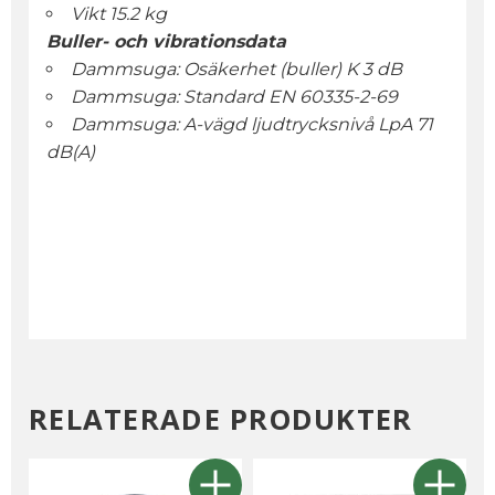
Vikt 15.2 kg
Buller- och vibrationsdata
Dammsuga: Osäkerhet (buller) K 3 dB
Dammsuga: Standard EN 60335-2-69
Dammsuga: A-vägd ljudtrycksnivå LpA 71
dB(A)
RELATERADE PRODUKTER