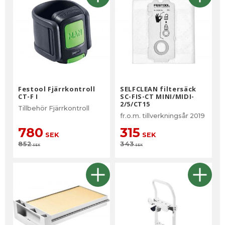
Festool Fjärrkontroll
SELFCLEAN filtersäck
CT-F I
SC-FIS-CT MINI/MIDI-
2/5/CT15
Tillbehör Fjärrkontroll
fr.o.m. tillverkningsår 2019
780
315
SEK
SEK
852
343
SEK
SEK