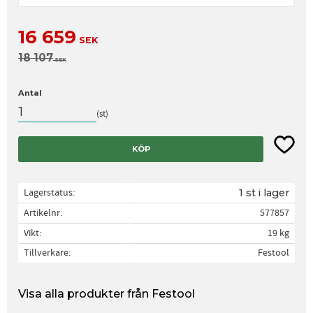
Nedsatt pris:
16 659
SEK
Ordinarie pris:
18 107
SEK
Antal
st
Lägg til
KÖP
Lagerstatus
1 st i lager
Artikelnr
577857
Vikt
19 kg
Tillverkare
Festool
Visa alla produkter från Festool