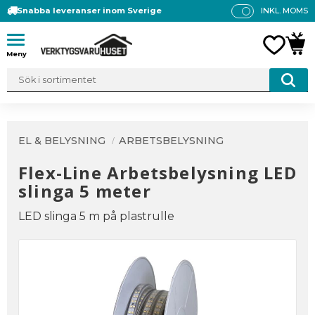
Snabba leveranser inom Sverige
INKL. MOMS
P
R
Meny
FAVO
KUN
IS
E
R
V
IS
A
EL & BELYSNING
ARBETSBELYSNING
S
Flex-Line Arbetsbelysning LED
slinga 5 meter
LED slinga 5 m på plastrulle