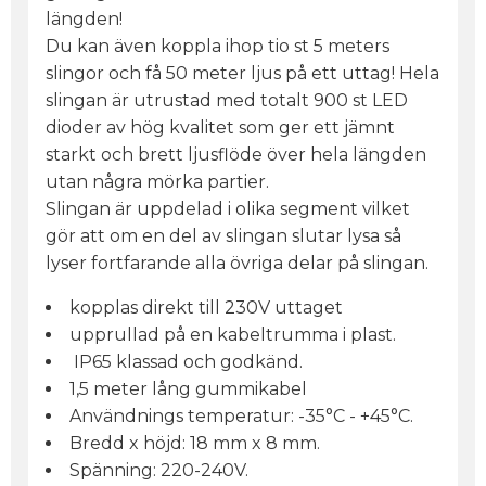
längden!
Du kan även koppla ihop tio st 5 meters
slingor och få 50 meter ljus på ett uttag! Hela
slingan är utrustad med totalt 900 st LED
dioder av hög kvalitet som ger ett jämnt
starkt och brett ljusflöde över hela längden
utan några mörka partier.
Slingan är uppdelad i olika segment vilket
gör att om en del av slingan slutar lysa så
lyser fortfarande alla övriga delar på slingan.
kopplas direkt till 230V uttaget
upprullad på en kabeltrumma i plast.
IP65 klassad och godkänd.
1,5 meter lång gummikabel
Användnings temperatur: -35°C - +45°C.
Bredd x höjd: 18 mm x 8 mm.
Spänning: 220-240V.