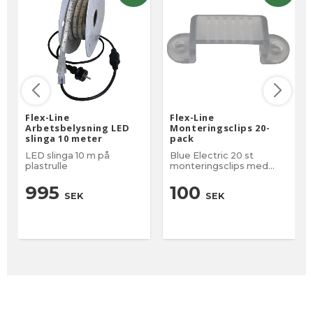
Flex-Line
Flex-Line
Arbetsbelysning LED
Monteringsclips 20-
slinga 10 meter
pack
LED slinga 10 m på
Blue Electric 20 st
plastrulle
monteringsclips med
40st skruv avsedda för
Blue Electrics LED slingor
995
100
SEK
SEK
Flex