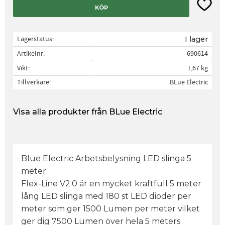
Lägg til
KÖP
Lagerstatus
I lager
Artikelnr
690614
Vikt
1,67 kg
Tillverkare
BLue Electric
Visa alla produkter från BLue Electric
Blue Electric Arbetsbelysning LED slinga 5
meter
Flex-Line V2.0 är en mycket kraftfull 5 meter
lång LED slinga med 180 st LED dioder per
meter som ger 1500 Lumen per meter vilket
ger dig 7500 Lumen över hela 5 meters