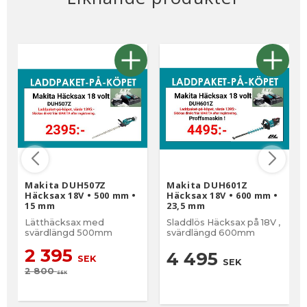
Makita DUH507Z
Makita DUH601Z
Häcksax 18V • 500 mm •
Häcksax 18V • 600 mm •
15 mm
23,5 mm
Lätthäcksax med
Sladdlös Häcksax på 18V ,
svärdlängd 500mm
svärdlängd 600mm
2 395
4 495
SEK
SEK
2 800
SEK