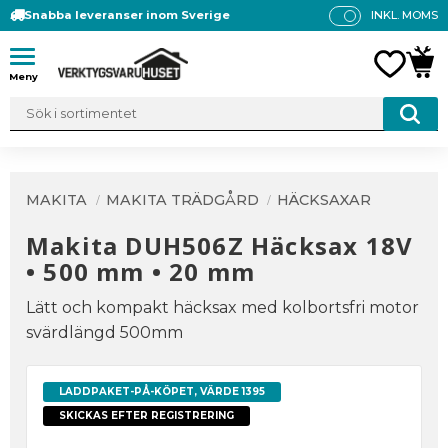
Snabba leveranser inom Sverige
INKL. MOMS
P
R
Meny
FAVO
KUN
IS
E
R
V
IS
A
MAKITA
MAKITA TRÄDGÅRD
HÄCKSAXAR
S
Makita DUH506Z Häcksax 18V
• 500 mm • 20 mm
Lätt och kompakt häcksax med kolbortsfri motor
svärdlängd 500mm
LADDPAKET-PÅ-KÖPET, VÄRDE 1395
SKICKAS EFTER REGISTRERING