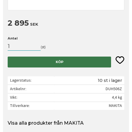
2 895
SEK
Antal
st
Lägg til
KÖP
Lagerstatus
10 st i lager
Artikelnr
DUH506Z
Vikt
4,4 kg
Tillverkare
MAKITA
Visa alla produkter från MAKITA