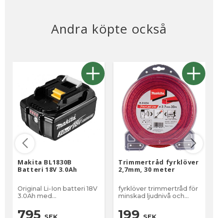
Andra köpte också
Makita BL1830B
Trimmertråd fyrklöver
Batteri 18V 3.0Ah
2,7mm, 30 meter
Original Li-Ion batteri 18V
fyrklöver trimmertråd för
3.0Ah med
minskad ljudnivå och
batteriindikator
extra hållbarhet
795
199
SEK
SEK