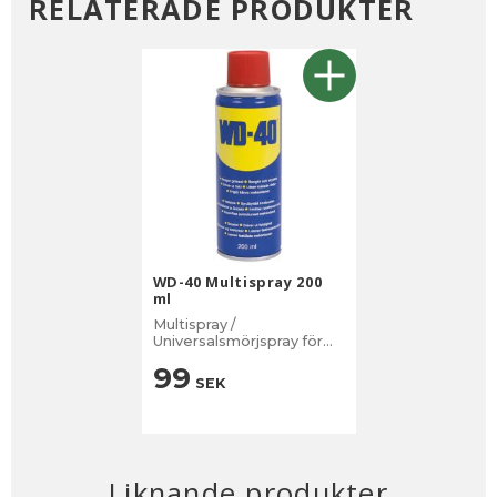
RELATERADE PRODUKTER
WD-40 Multispray 200
ml
Multispray /
Universalsmörjspray för
tusen användning när det
99
gäller att lösa upp, smörja.
SEK
Liknande produkter