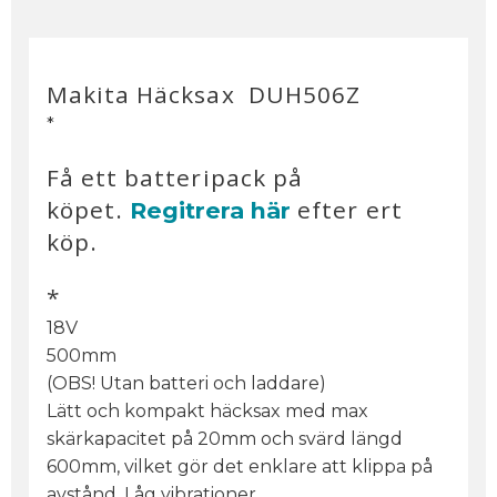
Makita Häcksax DUH506Z
*
Få ett batteripack på
köpet.
efter ert
Regitrera här
köp.
*
18V
500mm
(OBS! Utan batteri och laddare)
Lätt och kompakt häcksax med max
skärkapacitet på 20mm och svärd längd
600mm, vilket gör det enklare att klippa på
avstånd. Låg vibrationer.