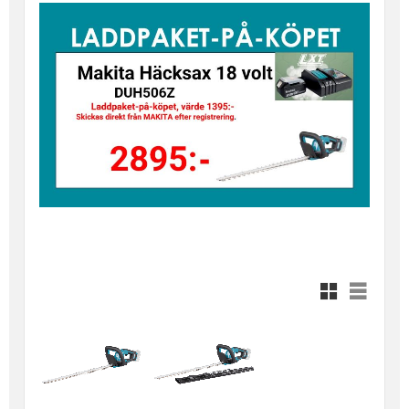
Rutnätsvy
Listvy