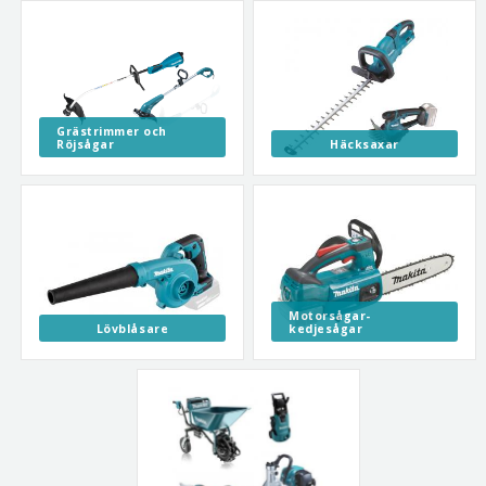
Grästrimmer och
Röjsågar
Häcksaxar
Motorsågar-
Lövblåsare
kedjesågar