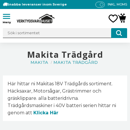
Snabba leveranser inom Sverige
INKL. MOMS
P
R
Meny
FAVO
KUN
IS
E
R
V
IS
Makita Trädgård
A
MAKITA
MAKITA TRÄDGÅRD
S
Här hittar ni Makitas 18V Trädgårds sortiment.
Häcksaxar, Motorsågar, Grästrimmer och
gräsklippare. alla batteridrivna.
Trädgårdsmaskiner i 40V batteri serien hittar ni
genom att
Klicka Här