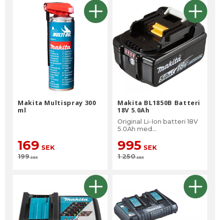
Makita Multispray 300
Makita BL1850B Batteri
ml
18V 5.0Ah
Original Li-Ion batteri 18V
5.0Ah med
batteriindikator
169
995
SEK
SEK
199
1 250
SEK
SEK