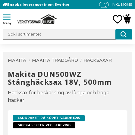
Snabba leveranser inom Sverige
INKL. MOMS
P
R
Meny
FAVO
KUN
IS
E
R
V
IS
A
MAKITA
MAKITA TRÄDGÅRD
HÄCKSAXAR
S
Makita DUN500WZ
Stånghäcksax 18V, 500mm
Häcksax för beskärning av långa och höga
häckar.
LADDPAKET-PÅ-KÖPET, VÄRDE 1395
SKICKAS EFTER REGISTRERING