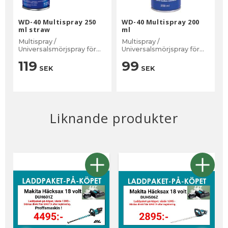
WD-40 Multispray 250
WD-40 Multispray 200
ml straw
ml
Multispray /
Multispray /
Universalsmörjspray för
Universalsmörjspray för
tusen användning när det
tusen användning när det
119
99
gäller att lösa upp, smörja.
gäller att lösa upp, smörja.
SEK
SEK
Liknande produkter