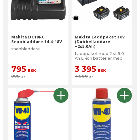
Makita DC18RC
Makita Laddpaket 18V
Snabbladdare 14.4-18V
(Dubbelladdare
+2x5,0Ah)
snabbladdare
Laddpaket med 2 st 5,0
Ah Li-ion batterier med
batteriindikator, 1 st
795
3 395
2portsladdare DC18RD
SEK
SEK
999
4 500
SEK
SEK