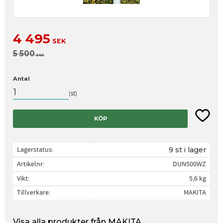
Nedsatt pris:
4 495
SEK
Ordinarie pris:
5 500
SEK
Antal
st
Lägg til
KÖP
Lagerstatus
9 st i lager
Artikelnr
DUN500WZ
Vikt
5,6 kg
Tillverkare
MAKITA
Visa alla produkter från MAKITA