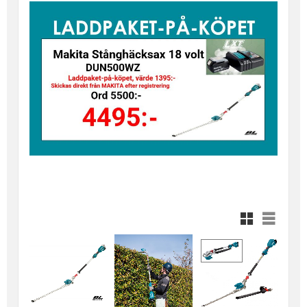
Rutnätsvy
Listvy