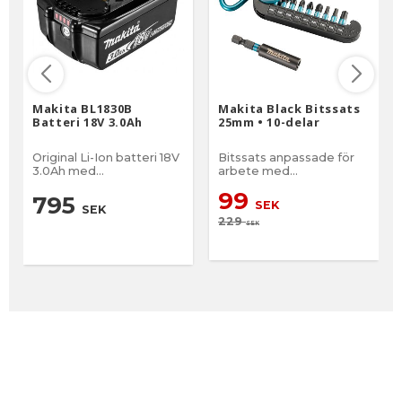
Makita BL1830B
Makita Black Bitssats
Batteri 18V 3.0Ah
25mm • 10-delar
Original Li-Ion batteri 18V
Bitssats anpassade för
3.0Ah med
arbete med
batteriindikator
slagskruvdragarae.
99
795
SEK
SEK
229
SEK