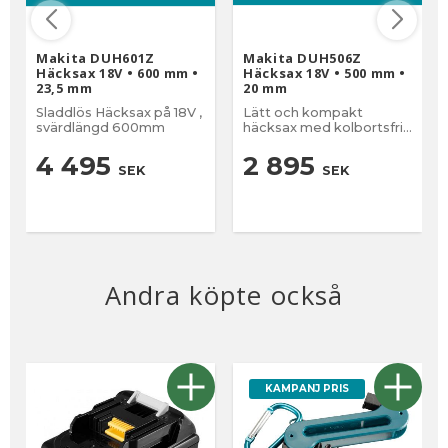
Makita DUH601Z
Makita DUH506Z
Häcksax 18V • 600 mm •
Häcksax 18V • 500 mm •
23,5 mm
20 mm
Sladdlös Häcksax på 18V ,
Lätt och kompakt
svärdlängd 600mm
häcksax med kolbortsfri
motor svärdlängd
500mm
4 495
2 895
SEK
SEK
Andra köpte också
KAMPANJ PRIS