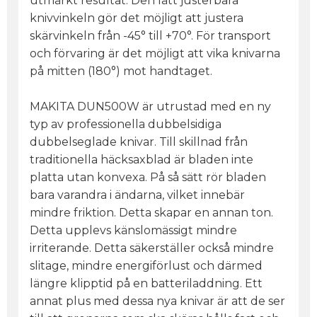
utmärkt resultat. Den lätt justerbara
knivvinkeln gör det möjligt att justera
skärvinkeln från -45° till +70°. För transport
och förvaring är det möjligt att vika knivarna
på mitten (180°) mot handtaget.
MAKITA DUN500W är utrustad med en ny
typ av professionella dubbelsidiga
dubbelseglade knivar. Till skillnad från
traditionella häcksaxblad är bladen inte
platta utan konvexa. På så sätt rör bladen
bara varandra i ändarna, vilket innebär
mindre friktion. Detta skapar en annan ton.
Detta upplevs känslomässigt mindre
irriterande. Detta säkerställer också mindre
slitage, mindre energiförlust och därmed
längre klipptid på en batteriladdning. Ett
annat plus med dessa nya knivar är att de ser