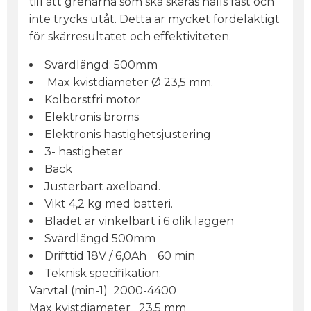
till att grenarna som ska skäras hålls fast och
inte trycks utåt. Detta är mycket fördelaktigt
för skärresultatet och effektiviteten.
Svärdlängd: 500mm
Max kvistdiameter Ø 23,5 mm.
Kolborstfri motor
Elektronis broms
Elektronis hastighetsjustering
3- hastigheter
Back
Justerbart axelband.
Vikt 4,2 kg med batteri.
Bladet är vinkelbart i 6 olik läggen
Svärdlängd 500mm
Drifttid 18V / 6,0Ah 60 min
Teknisk specifikation:
Varvtal (min-1) 2000-4400
Max kvistdiameter 23,5 mm