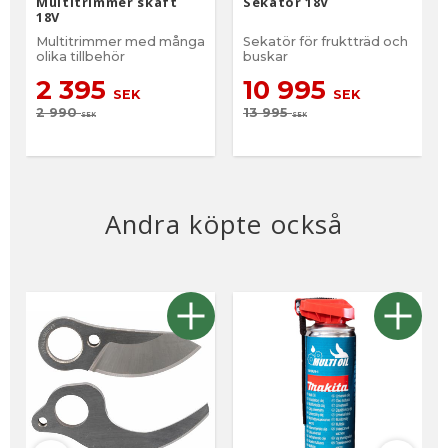
Multitrimmer skaft
Sekatör 18V
18V
Multitrimmer med många
Sekatör för fruktträd och
olika tillbehör
buskar
2 395
10 995
SEK
SEK
2 990
13 995
SEK
SEK
Andra köpte också