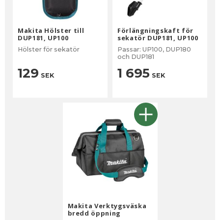
Makita Hölster till
Förlängningskaft för
DUP181, UP100
sekatör DUP181, UP100
Hölster för sekatör
Passar: UP100, DUP180
och DUP181
129
1 695
SEK
SEK
Makita Verktygsväska
bredd öppning