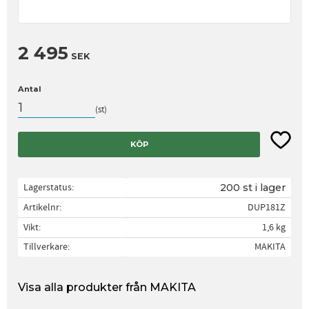
2 495
SEK
Antal
st
Lägg til
KÖP
Lagerstatus
200 st i lager
Artikelnr
DUP181Z
Vikt
1,6 kg
Tillverkare
MAKITA
Visa alla produkter från MAKITA