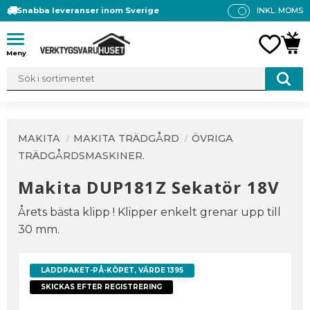
Snabba leveranser inom Sverige
INKL. MOMS
P
R
Meny
FAVO
KUN
IS
E
R
V
IS
A
MAKITA
MAKITA TRÄDGÅRD
ÖVRIGA
S
TRÄDGÅRDSMASKINER.
Makita DUP181Z Sekatör 18V
Årets bästa klipp ! Klipper enkelt grenar upp till
30 mm.
LADDPAKET-PÅ-KÖPET, VÄRDE 1395
SKICKAS EFTER REGISTRERING