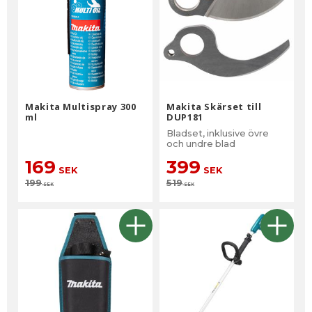
Makita Multispray 300
Makita Skärset till
ml
DUP181
Bladset, inklusive övre
och undre blad
169
399
SEK
SEK
199
519
SEK
SEK