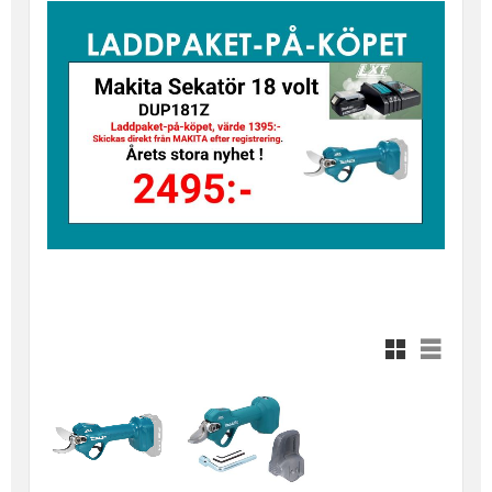
Rutnätsvy
Listvy