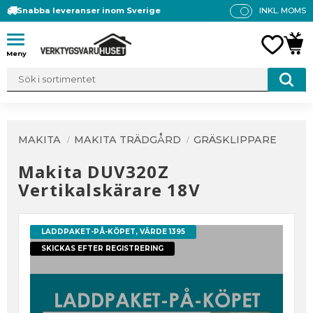
Snabba leveranser inom Sverige
INKL. MOMS
P
R
Meny
FAVO
KUN
IS
E
R
V
IS
A
MAKITA
MAKITA TRÄDGÅRD
GRÄSKLIPPARE
S
Makita DUV320Z
Vertikalskärare 18V
LADDPAKET-PÅ-KÖPET, VÄRDE 1395
SKICKAS EFTER REGISTRERING