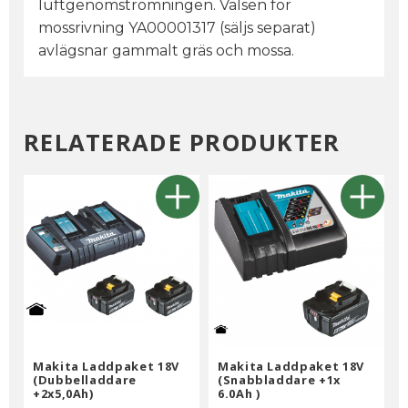
luftgenomströmningen. Valsen för
mossrivning YA00001317 (säljs separat)
avlägsnar gammalt gräs och mossa.
RELATERADE PRODUKTER
Makita Laddpaket 18V
Makita Laddpaket 18V
(Dubbelladdare
(Snabbladdare +1x
+2x5,0Ah)
6.0Ah )