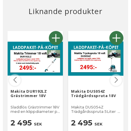
Liknande produkter
Makita DUR192LZ
Makita DUS054Z
Grästrimmer 18V
Trädgårdsspruta 18V
Sladdlös Grästrimmer 18V
Makita DUS054Z
med en klippdiameter på
Trädgårdsspruta 5Liter *
300 mm
Få ett batteripack på
köpet. Regitrera här
2 495
2 495
SEK
SEK
efter ert köp. * Får ej
användas till avfettning .