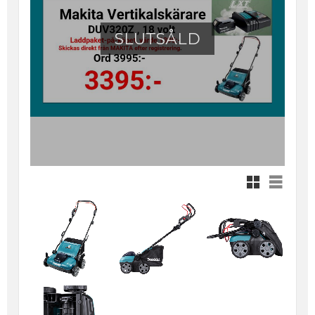
SLUTSÅLD
Rutnätsvy
Listvy