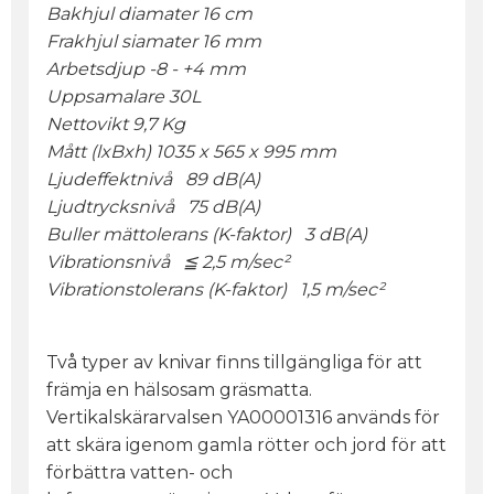
Bakhjul diamater 16 cm
Frakhjul siamater 16 mm
Arbetsdjup -8 - +4 mm
Uppsamalare 30L
Nettovikt 9,7 Kg
Mått (lxBxh) 1035 x 565 x 995 mm
Ljudeffektnivå 89 dB(A)
Ljudtrycksnivå 75 dB(A)
Buller mättolerans (K-faktor) 3 dB(A)
Vibrationsnivå ≦ 2,5 m/sec²
Vibrationstolerans (K-faktor) 1,5 m/sec²
Två typer av knivar finns tillgängliga för att
främja en hälsosam gräsmatta.
Vertikalskärarvalsen YA00001316 används för
att skära igenom gamla rötter och jord för att
förbättra vatten- och