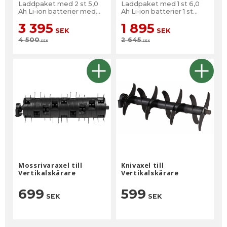
Laddpaket med 2 st 5,0
Laddpaket med 1 st 6,0
Ah Li-ion batterier med
Ah Li-ion batterier 1 st
batteriindikator, 1 st
laddare DC18RC
3 395
1 895
2portsladdare DC18RD
SEK
SEK
4 500
2 645
SEK
SEK
Mossrivaraxel till
Knivaxel till
Vertikalskärare
Vertikalskärare
699
599
SEK
SEK