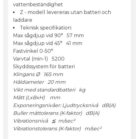
vattenbeständighet
Z - modell levereras utan batteri och
laddare
Teknisk specifikation:
Max sågdjup vid 90° 57 mm
Max sågdjup vid 45° 41 mm
Fastvinkel 0-50°
Varvtal (min-1) 5200
Skyddssystem för batteri
Klingans Ø 165 mm
Håldiameter 20 mm
Vikt med standardbatteri kg
Mått (LxBxH) mm
Exponeringsnivåer: Ljudtrycksnivå dB(A)
Buller mättolerans (K-faktor) dB(A)
Vibrationsnivå ≦ m/sec²
Vibrationstolerans (K-faktor) m/sec²