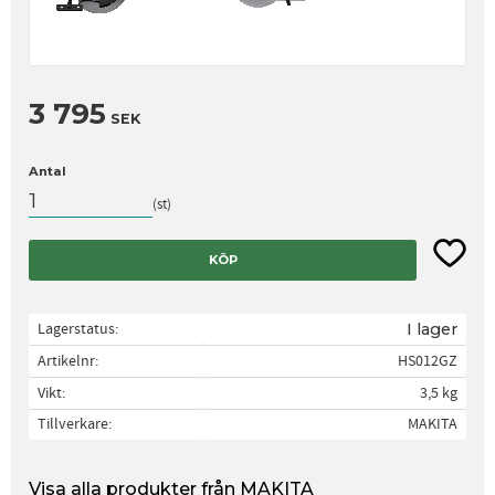
3 795
SEK
Antal
st
Lägg til
KÖP
Lagerstatus
I lager
Artikelnr
HS012GZ
Vikt
3,5 kg
Tillverkare
MAKITA
Visa alla produkter från MAKITA