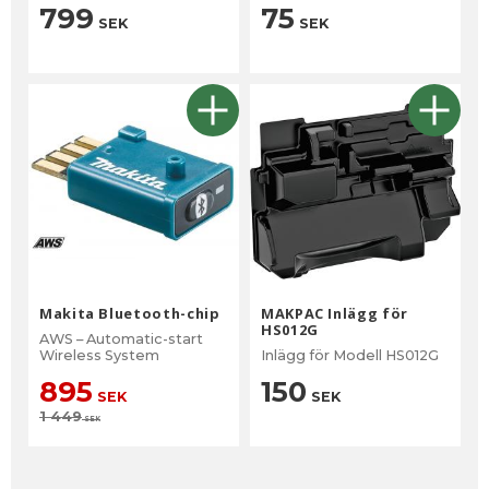
799
75
SEK
SEK
Makita Bluetooth-chip
MAKPAC Inlägg för
HS012G
AWS – Automatic-start
Wireless System
Inlägg för Modell HS012G
895
150
SEK
SEK
1 449
SEK