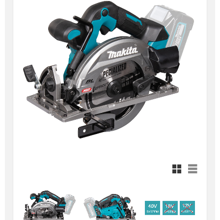
Rutnätsvy
Listvy