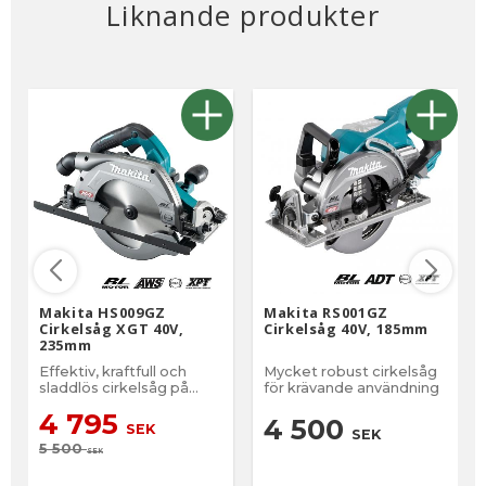
Liknande produkter
Makita HS009GZ
Makita RS001GZ
Cirkelsåg XGT 40V,
Cirkelsåg 40V, 185mm
235mm
Effektiv, kraftfull och
Mycket robust cirkelsåg
sladdlös cirkelsåg på
för krävande användning
40V.
4 795
4 500
SEK
SEK
5 500
SEK