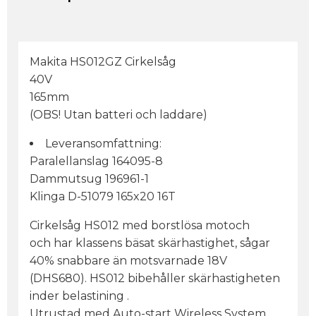
Makita HS012GZ Cirkelsåg
40V
165mm
(OBS! Utan batteri och laddare)
Leveransomfattning:
Paralellanslag 164095-8
Dammutsug 196961-1
Klinga D-51079 165x20 16T
Cirkelsåg HS012 med borstlösa motoch
och har klassens bäsat skärhastighet, sågar
40% snabbare än motsvarnade 18V
(DHS680). HS012 bibehåller skärhastigheten
inder belastining .
Utrustad med Auto-start Wireless System