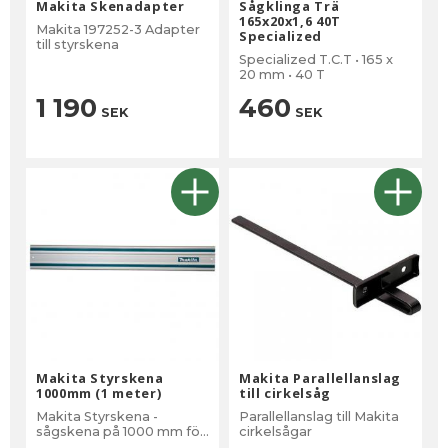
Makita Skenadapter
Sågklinga Trä
165x20x1,6 40T
Makita 197252-3 Adapter
Specialized
till styrskena
Specialized T.C.T • 165 x
20 mm • 40 T
1 190
460
SEK
SEK
Makita Styrskena
Makita Parallellanslag
1000mm (1 meter)
till cirkelsåg
Makita Styrskena -
Parallellanslag till Makita
sågskena på 1000 mm för
cirkelsågar
exakt styrning