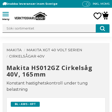
Snabba leveranser inom Sverige
INKL. MOMS
P
R
Meny
FAVO
KUN
IS
E
R
V
IS
A
MAKITA
MAKITA XGT 40 VOLT SERIEN
S
CIRKELSÅGAR 40V
Makita HS012GZ Cirkelsåg
40V, 165mm
Konstant hastighetskontroll under tung
belastning
BL • AWS • XPT