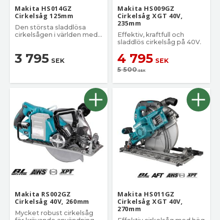
Makita HS014GZ
Makita HS009GZ
Cirkelsåg 125mm
Cirkelsåg XGT 40V,
235mm
Den största sladdlösa
cirkelsågen i världen med
Effektiv, kraftfull och
ett 415 mm sågblad.
sladdlös cirkelsåg på 40V.
3 795
4 795
SEK
SEK
5 500
SEK
Makita RS002GZ
Makita HS011GZ
Cirkelsåg 40V, 260mm
Cirkelsåg XGT 40V,
270mm
Mycket robust cirkelsåg