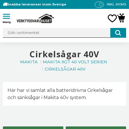
Snabba leveranser inom Sverige
INKL. MOMS
P
R
Meny
FAVO
KUN
IS
E
R
V
IS
Cirkelsågar 40V
A
MAKITA
MAKITA XGT 40 VOLT SERIEN
S
CIRKELSÅGAR 40V
Här har vi samlat alla batteridrivna Cirkelsågar
och sänksågar i Makita 40v system.