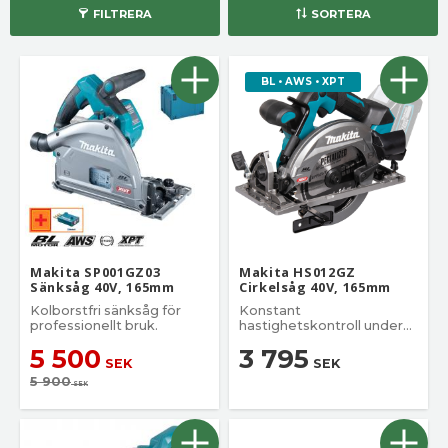
FILTRERA
SORTERA
BL • AWS • XPT
Makita SP001GZ03
Makita HS012GZ
Sänksåg 40V, 165mm
Cirkelsåg 40V, 165mm
Kolborstfri sänksåg för
Konstant
professionellt bruk.
hastighetskontroll under
tung belastning
5 500
3 795
SEK
SEK
5 900
SEK