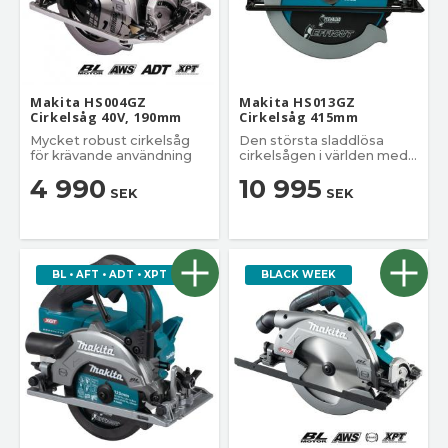
Makita HS004GZ
Makita HS013GZ
Cirkelsåg 40V, 190mm
Cirkelsåg 415mm
Mycket robust cirkelsåg
Den största sladdlösa
för krävande användning
cirkelsågen i världen med
ett 415 mm sågblad.
4 990
10 995
SEK
SEK
BL • AFT • ADT • XPT
BLACK WEEK