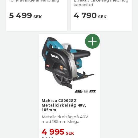
för krävande användning
Effektiv cirkelsåg med hög
kapacitet
5 499
4 790
SEK
SEK
Makita CS002GZ
Metallcirkelsåg 40V,
185mm
Metallcirkelsåg på 40V
med 185mm klinga
4 995
SEK