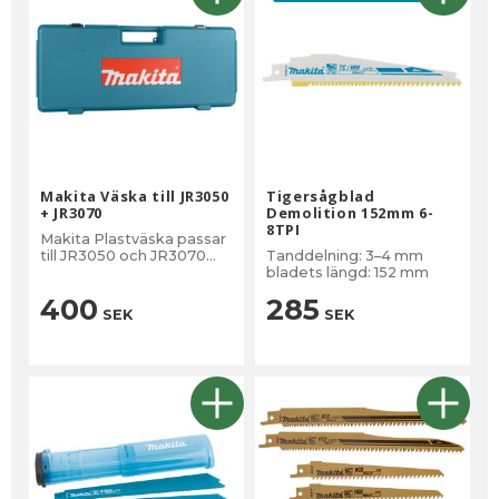
Makita Väska till JR3050
Tigersågblad
+ JR3070
Demolition 152mm 6-
8TPI
Makita Plastväska passar
till JR3050 och JR3070
Tanddelning: 3–4 mm
tigersåg
bladets längd: 152 mm
400
285
SEK
SEK