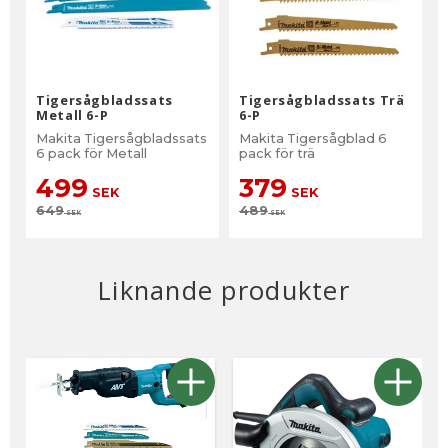
Tigersågbladssats
Tigersågbladssats Trä
Metall 6-P
6-P
Makita Tigersågbladssats
Makita Tigersågblad 6
6 pack för Metall
pack för trä
499
379
SEK
SEK
649
489
SEK
SEK
Liknande produkter