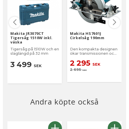
Makita JR3070CT
Makita HS7601J
Tigersåg 1510W inkl.
Cirkelsåg 190mm
väska
Tigersåg på 1510W och en
Den kompakta designen
slaglängd på 32 mm
ökar transmissionen och
säkerheten. Låg ljudnivå
2 295
för bekväm arbetsmiljö.
3 499
SEK
SEK
Levereras med MAKPAC.
2 695
SEK
Andra köpte också