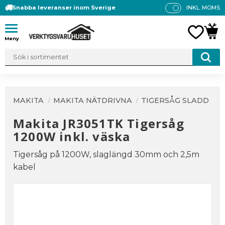
Snabba leveranser inom Sverige
INKL. MOMS
P
R
Meny
FAVO
KUN
IS
E
R
V
IS
A
MAKITA
MAKITA NÄTDRIVNA
TIGERSÅG SLADD
S
Makita JR3051TK Tigersåg
1200W inkl. väska
Tigersåg på 1200W, slaglängd 30mm och 2,5m
kabel