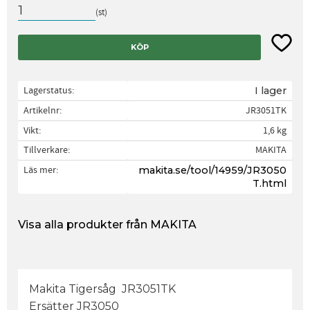
st
Lägg til
KÖP
Lagerstatus
I lager
Artikelnr
JR3051TK
Vikt
1,6 kg
Tillverkare
MAKITA
Läs mer
makita.se/tool/14959/JR3050
T.html
Visa alla produkter från MAKITA
Makita Tigersåg JR3051TK
Ersätter JR3050