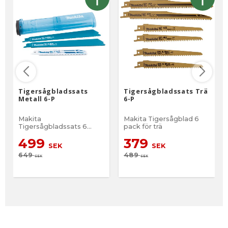
Tigersågbladssats
Tigersågbladssats Trä
Metall 6-P
6-P
Makita
Makita Tigersågblad 6
Tigersågbladssats 6
pack för trä
pack för Metall
499
379
SEK
SEK
649
489
SEK
SEK