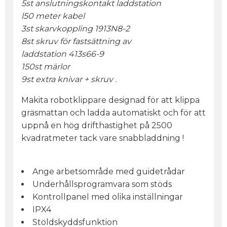
5st anslutningskontakt laddstation
l50 meter kabel
3st skarvkoppling 1913N8-2
8st skruv för fastsättning av
laddstation 413s66-9
150st märlor
9st extra knivar + skruv .
Makita robotklippare designad för att klippa
gräsmattan och ladda automatiskt och för att
uppnå en hög drifthastighet på 2500
kvadratmeter tack vare snabbladdning !
Ange arbetsområde med guidetrådar
Underhållsprogramvara som stöds
Kontrollpanel med olika inställningar
IPX4
Stöldskyddsfunktion