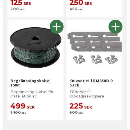
125
250
SEK
SEK
200
450
SEK
SEK
Begränsningskabel
Knivset till RM350D 9-
150m
pack
Begränsningskabel för
Tillbehör till
installation av
robotgräsklippare
robotgräsklipparen
499
225
SEK
SEK
1 100
300
SEK
SEK