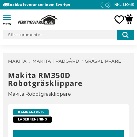
Snabba leveranser inom Sverige
INKL. MOMS
P
R
Meny
FAVO
KUN
IS
E
R
V
IS
A
MAKITA
MAKITA TRÄDGÅRD
GRÄSKLIPPARE
S
Makita RM350D
Robotgräsklippare
Makita Robotgräsklippare
KAMPANJ PRIS
LAGERRENSNING