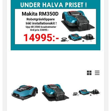
Rutnätsvy
Listvy