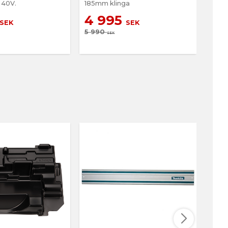
 40V.
185mm klinga
unde
4 995
3 
SEK
SEK
5 990
SEK