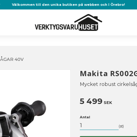
r
Välkommen till den unika butiken på webben och I Örebro!
SÅGAR 40V
Makita RS002
Mycket robust cirkelså
5 499
SEK
Antal
st