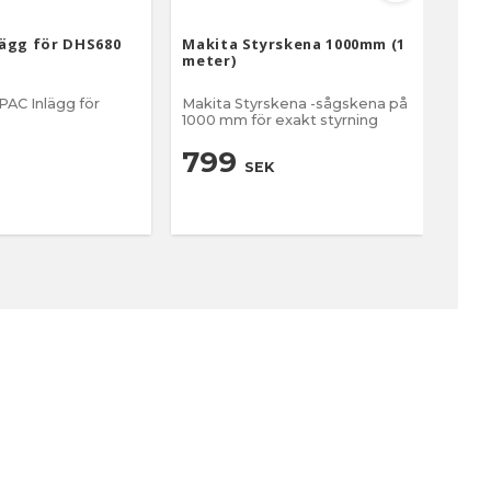
ägg för DHS680
Makita Styrskena 1000mm (1
Maki
meter)
AC Inlägg för
Makita Styrskena -sågskena på
Maki
1000 mm för exakt styrning
1500
799
9
SEK