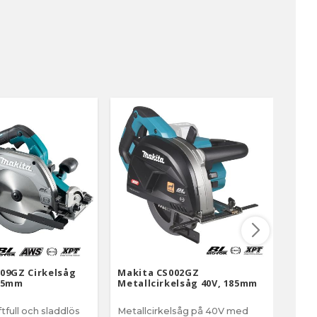
09GZ Cirkelsåg
Makita CS002GZ
Maki
235mm
Metallcirkelsåg 40V, 185mm
40V,
ftfull och sladdlös
Metallcirkelsåg på 40V med
Kons