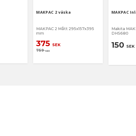
MAKPAC 2 väska
MAKPAC Inl
MAKPAC 2 Mått 295x157x395
Makita MAKP
mm
DHS680
375
150
SEK
SEK
759
SEK