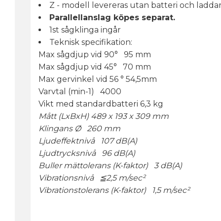
Z - modell levereras utan batteri och laddar
Parallellanslag
köpes separat.
1st sågklinga ingår
Teknisk specifikation:
Max sågdjup vid 90° 95 mm
Max sågdjup vid 45° 70 mm
Max gervinkel vid 56 ° 54,5mm
Varvtal (min-1) 4000
Vikt med standardbatteri 6,3 kg
Mått (LxBxH) 489 x 193 x 309 mm
Klingans Ø 260 mm
Ljudeffektnivå 107 dB(A)
Ljudtrycksnivå 96 dB(A)
Buller mättolerans (K-faktor) 3 dB(A)
Vibrationsnivå ≦2,5 m/sec²
Vibrationstolerans (K-faktor) 1,5 m/sec²