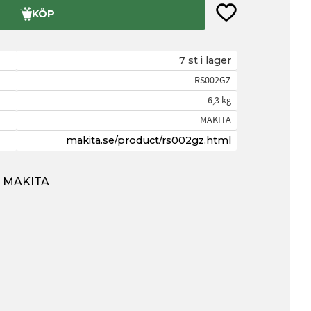
Lägg till i favorite
KÖP
7 st i lager
RS002GZ
6,3 kg
MAKITA
makita.se/product/rs002gz.html
ån MAKITA