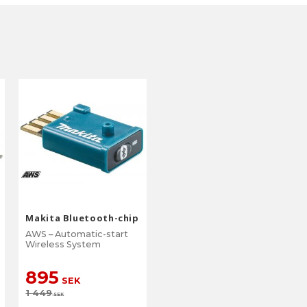
Makita Bluetooth-chip
AWS – Automatic-start
Wireless System
895
SEK
1 449
SEK