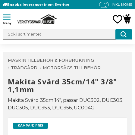
Snabba leveranser inom Sverige
INKL. MOMS
P
R
Meny
FAVO
KUN
IS
E
R
V
IS
A
MASKINTILLBEHÖR & FÖRBRUKNING
S
TRÄDGÅRD
MOTORSÅGS TILLBEHÖR
Makita Svärd 35cm/14" 3/8"
1,1mm
Makita Svärd 35cm 14", passar DUC302, DUC303,
DUC305, DUC353, DUC356, UC004G
KAMPANJ PRIS