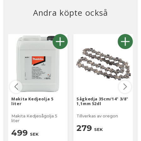
Andra köpte också
Makita Kedjeolja 5
Sågkedja 35cm/14" 3/8"
liter
1,1mm 52dl
Makita Kedjesågolja 5
Tillverkas av oregon
liter
279
SEK
499
SEK