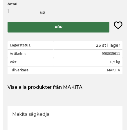
Antal
st
Lägg til
KÖP
Lagerstatus
25 st i lager
Artikelnr
958035611
Vikt
0,5 kg
Tillverkare
MAKITA
Visa alla produkter från MAKITA
Makita sågkedja