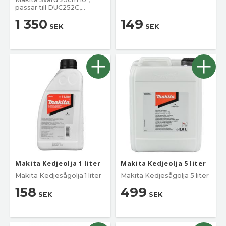
passar till DUC252C,
DUC254, DUC256, DUC303,
1 350
149
DUC305, DUC306 och
SEK
SEK
DUC353
Makita Kedjeolja 1 liter
Makita Kedjeolja 5 liter
Makita Kedjesågolja 1 liter
Makita Kedjesågolja 5 liter
158
499
SEK
SEK