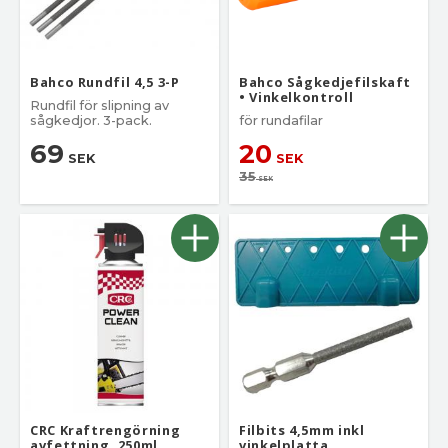
Bahco Rundfil 4,5 3-P
Bahco Sågkedjefilskaft
• Vinkelkontroll
Rundfil för slipning av
sågkedjor. 3-pack.
för rundafilar
69
20
SEK
SEK
35
SEK
CRC Kraftrengörning
Filbits 4,5mm inkl
avfettning, 250ml
vinkelplatta