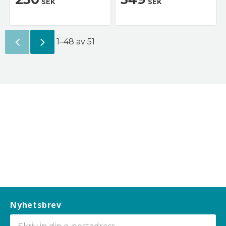
SEK
SEK
1–
48
av
51
Nyhetsbrev