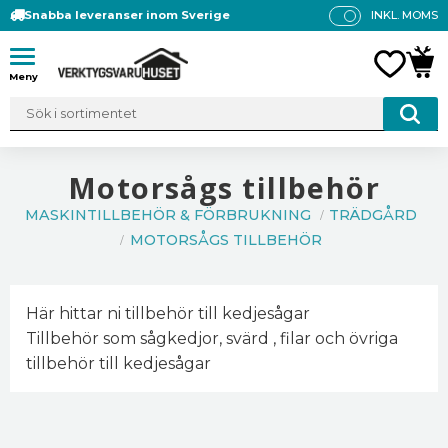
Snabba leveranser inom Sverige
INKL. MOMS
P
R
Meny
FAVO
KUN
IS
E
R
V
IS
Motorsågs tillbehör
A
MASKINTILLBEHÖR & FÖRBRUKNING
TRÄDGÅRD
S
MOTORSÅGS TILLBEHÖR
Här hittar ni tillbehör till kedjesågar
Tillbehör som sågkedjor, svärd , filar och övriga
tillbehör till kedjesågar