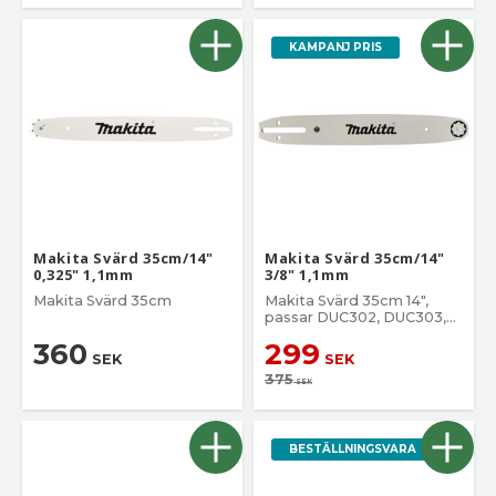
KAMPANJ PRIS
Makita Svärd 35cm/14"
Makita Svärd 35cm/14"
0,325" 1,1mm
3/8" 1,1mm
Makita Svärd 35cm
Makita Svärd 35cm 14",
passar DUC302, DUC303,
DUC305, DUC353, DUC356,
360
299
UC004G
SEK
SEK
375
SEK
BESTÄLLNINGSVARA