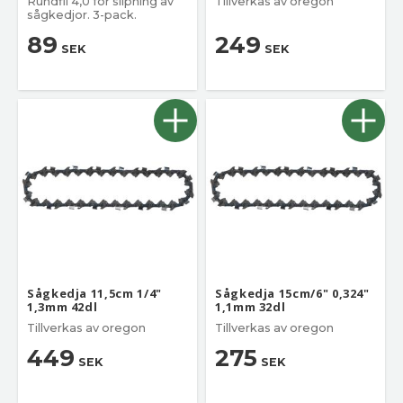
Rundfil 4,0 för slipning av
Tillverkas av oregon
sågkedjor. 3-pack.
89
249
SEK
SEK
Sågkedja 11,5cm 1/4"
Sågkedja 15cm/6" 0,324"
1,3mm 42dl
1,1mm 32dl
Tillverkas av oregon
Tillverkas av oregon
449
275
SEK
SEK