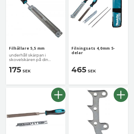
Filhållare 5,5 mm
Filningsats 4,0mm 5-
delar
underhåll skärpan i
skovelskären på din
sågkedja
175
465
SEK
SEK