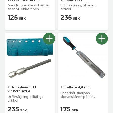
Med Power Clean kan du
Utförsäljning, tillfälligt
snabbt, enkelt och
artikel
effektivt rengöra och
125
235
avfetta dina maskiner och
SEK
SEK
verktyg.
Filbits 4mm inkl
Filhållare 4,0 mm
vinkelplatta
underhåll skärpan i
Utförsäljning, tillfälligt
skovelskären på din
artikel
sågkedja
235
175
SEK
SEK