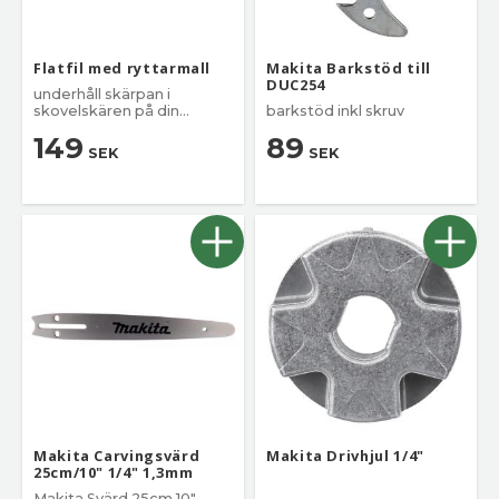
Flatfil med ryttarmall
Makita Barkstöd till
DUC254
underhåll skärpan i
skovelskären på din
barkstöd inkl skruv
sågkedja
149
89
SEK
SEK
Makita Carvingsvärd
Makita Drivhjul 1/4"
25cm/10" 1/4" 1,3mm
Makita Svärd 25cm 10",