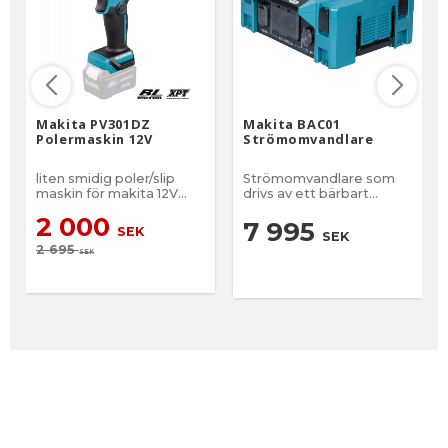
Makita PV301DZ
Makita BAC01
Polermaskin 12V
Strömomvandlare
liten smidig poler/slip
Strömomvandlare som
maskin för makita 12V
drivs av ett bärbart
batterier.
Powerpack
2 000
7 995
SEK
SEK
2 695
SEK