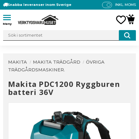
Snabba leveranser inom Sverige
INKL. MOMS
P
R
Meny
FAVO
KUN
IS
E
R
V
IS
A
MAKITA
MAKITA TRÄDGÅRD
ÖVRIGA
S
TRÄDGÅRDSMASKINER.
Makita PDC1200 Ryggburen
batteri 36V