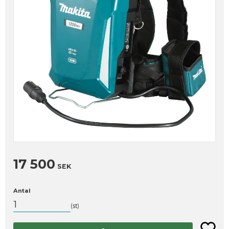
17 500
SEK
Antal
st
Lägg til