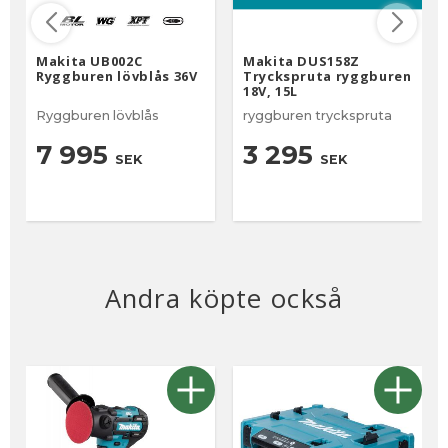
Makita UB002C
Makita DUS158Z
Ryggburen lövblås 36V
Tryckspruta ryggburen
18V, 15L
Ryggburen lövblås
ryggburen tryckspruta
7 995
3 295
SEK
SEK
Andra köpte också