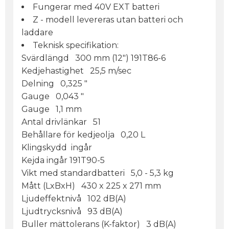
Fungerar med 40V EXT batteri
Z - modell levereras utan batteri och
laddare
Teknisk specifikation:
Svärdlängd 300 mm (12") 191T86-6
Kedjehastighet 25,5 m/sec
Delning 0,325 "
Gauge 0,043 "
Gauge 1,1 mm
Antal drivlänkar 51
Behållare för kedjeolja 0,20 L
Klingskydd ingår
Kejda ingår 191T90-5
Vikt med standardbatteri 5,0 - 5,3 kg
Mått (LxBxH) 430 x 225 x 271 mm
Ljudeffektnivå 102 dB(A)
Ljudtrycksnivå 93 dB(A)
Buller mättolerans (K-faktor) 3 dB(A)