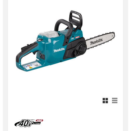
Rutnätsvy
Listvy