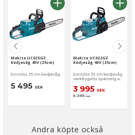
Makita UC025GZ
Makita UC022GZ
Kedjesåg 40V (35cm)
Kedjesåg 40V (35cm)
borstlös 35 cm kedjesåg
borstlös 35 cm kedjesåg
verkltygslös spänning av
kedjan.
5 495
3 995
SEK
SEK
5 395
SEK
Andra köpte också