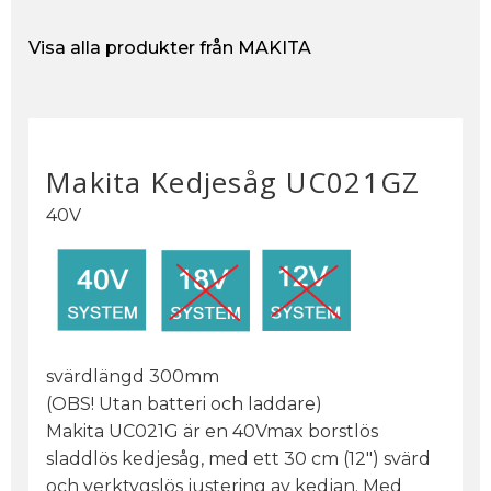
Visa alla produkter från MAKITA
Makita Kedjesåg UC021GZ
40V
svärdlängd 300mm
(OBS! Utan batteri och laddare)
Makita UC021G är en 40Vmax borstlös
sladdlös kedjesåg, med ett 30 cm (12") svärd
och verktygslös justering av kedjan. Med