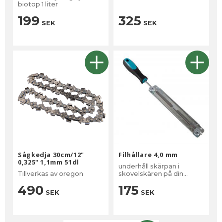
biotop 1 liter
199
325
SEK
SEK
Sågkedja 30cm/12"
Filhållare 4,0 mm
0,325" 1,1mm 51dl
underhåll skärpan i
Tillverkas av oregon
skovelskären på din
sågkedja
490
175
SEK
SEK