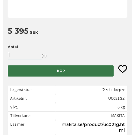
5 395
SEK
Antal
st
Lägg til
KÖP
Lagerstatus
2 st i lager
Artikelnr
UC021GZ
Vikt
6 kg
Tillverkare
MAKITA
Läs mer
makita.se/product/uc021g.ht
ml