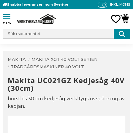
Snabba leveranser inom Sverige
INKL. MOMS
P
R
Meny
FAVO
KUN
IS
E
R
V
IS
A
MAKITA
MAKITA XGT 40 VOLT SERIEN
S
TRÄDGÅRDSMASKINER 40 VOLT
Makita UC021GZ Kedjesåg 40V
(30cm)
borstlös 30 cm kedjesåg verkltygslös spänning av
kedjan.