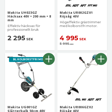
Makita UH023GZ
Makita UR002GZ01
Häcksax 40V • 200 mm • 8
Röjsåg 40V
mm
Högeffektiv grästrimmer
Effektiv häcksax för
med kolborstfri motor.
professionellt bruk
2 295
4 995
SEK
SEK
5 995
SEK
BL KOLBORSTFRI MOTOR.
Makita UG001GZ
Makita UR006GZ02
Slåtterbalk 50cm 40V
Röjsåg 40V