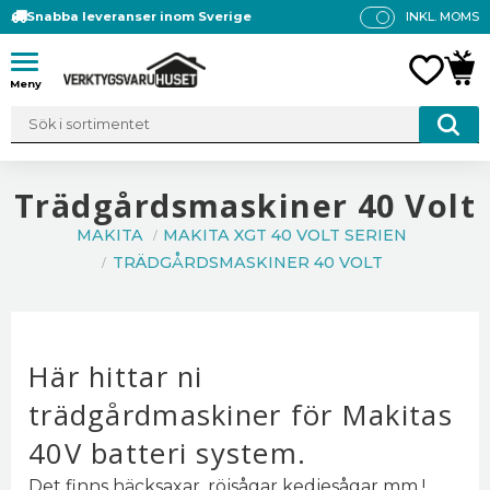
Snabba leveranser inom Sverige
INKL. MOMS
P
R
Meny
FAVO
KUN
IS
E
R
V
IS
Trädgårdsmaskiner 40 Volt
A
MAKITA
MAKITA XGT 40 VOLT SERIEN
S
TRÄDGÅRDSMASKINER 40 VOLT
Här hittar ni
trädgårdmaskiner för Makitas
40V batteri system.
Det finns häcksaxar, röjsågar kedjesågar mm !