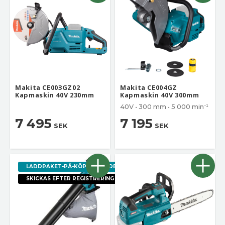
Makita CE003GZ02
Makita CE004GZ
Kapmaskin 40V 230mm
Kapmaskin 40V 300mm
40V • 300 mm • 5 000 min⁻¹
7 495
7 195
SEK
SEK
LADDPAKET-PÅ-KÖPET, VÄRDE 1395
SKICKAS EFTER REGISTRERING