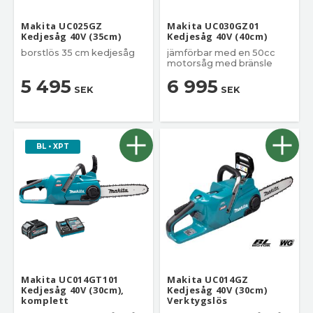
Makita UC025GZ
Makita UC030GZ01
Kedjesåg 40V (35cm)
Kedjesåg 40V (40cm)
borstlös 35 cm kedjesåg
jämförbar med en 50cc
motorsåg med bränsle
5 495
6 995
SEK
SEK
BL • XPT
Makita UC014GT101
Makita UC014GZ
Kedjesåg 40V (30cm),
Kedjesåg 40V (30cm)
komplett
Verktygslös