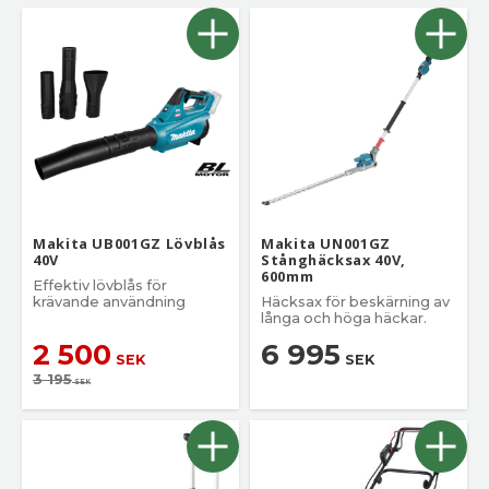
Makita UB001GZ Lövblås
Makita UN001GZ
40V
Stånghäcksax 40V,
600mm
Effektiv lövblås för
krävande användning
Häcksax för beskärning av
långa och höga häckar.
2 500
6 995
SEK
SEK
3 195
SEK