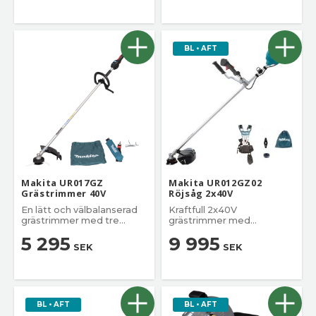
BL • AFT
Makita UR017GZ
Makita UR012GZ02
Grästrimmer 40V
Röjsåg 2x40V
En lätt och välbalanserad
Kraftfull 2x40V
grästrimmer med tre
grästrimmer med
hastigheter.
kolborstfri motor.
5 295
9 995
SEK
SEK
BL • AFT
BL • AFT