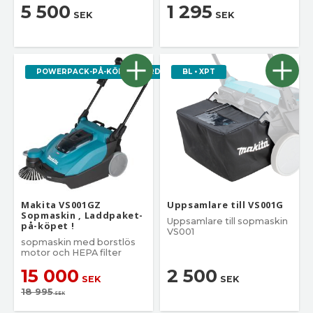
5 500
1 295
SEK
SEK
POWERPACK-PÅ-KÖPET, VÄRDE 2995
BL • XPT
Makita VS001GZ
Uppsamlare till VS001G
Sopmaskin , Laddpaket-
Uppsamlare till sopmaskin
på-köpet !
VS001
sopmaskin med borstlös
motor och HEPA filter
15 000
2 500
SEK
SEK
18 995
SEK