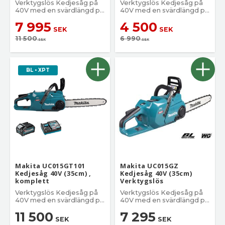
Verktygslös Kedjesåg på
Verktygslös Kedjesåg på
40V med en svärdlängd på
40V med en svärdlängd på
30 cm.
30 cm.
7 995
4 500
SEK
SEK
11 500
6 990
SEK
SEK
BL • XPT
Makita UC015GT101
Makita UC015GZ
Kedjesåg 40V (35cm) ,
Kedjesåg 40V (35cm)
komplett
Verktygslös
Verktygslös Kedjesåg på
Verktygslös Kedjesåg på
40V med en svärdlängd på
40V med en svärdlängd på
35 cm.
35 cm.
11 500
7 295
SEK
SEK