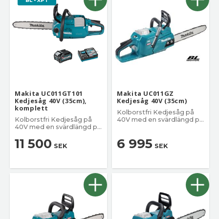
BL • XPT
Makita UC011GT101
Makita UC011GZ
Kedjesåg 40V (35cm),
Kedjesåg 40V (35cm)
komplett
Kolborstfri Kedjesåg på
Kolborstfri Kedjesåg på
40V med en svärdlängd på
40V med en svärdlängd på
35 cm.
35 cm.
11 500
6 995
SEK
SEK