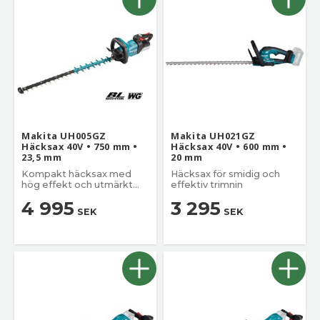
Makita UH005GZ
Makita UH021GZ
Häcksax 40V • 750 mm •
Häcksax 40V • 600 mm •
23,5 mm
20 mm
Kompakt häcksax med
Häcksax för smidig och
hög effekt och utmärkt
effektiv trimnin
skärprestanda.
4 995
3 295
SEK
SEK