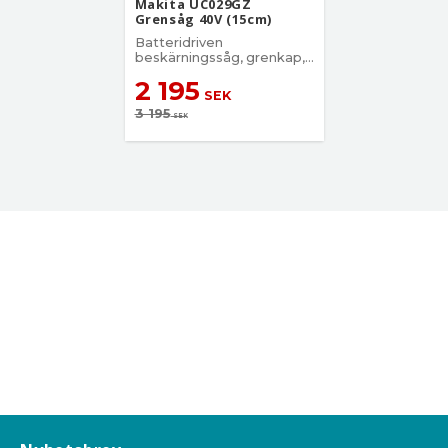
Makita UC029GZ
Grensåg 40V (15cm)
Batteridriven
beskärningssåg, grenkap,
grensåg
2 195
SEK
3 195
SEK