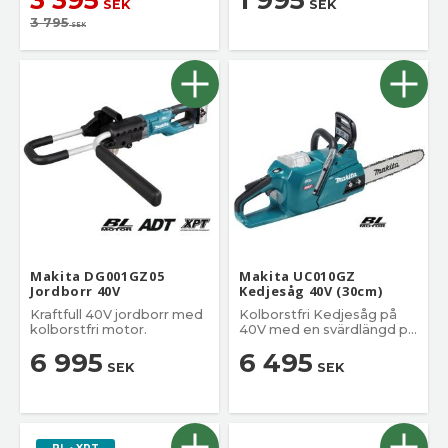
SEK
SEK
3 795
SEK
Makita DG001GZ05
Makita UC010GZ
Jordborr 40V
Kedjesåg 40V (30cm)
Kraftfull 40V jordborr med
Kolborstfri Kedjesåg på
kolborstfri motor.
40V med en svärdlängd på
30 cm.
6 995
6 495
SEK
SEK