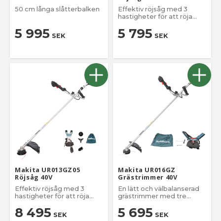
50 cm långa slåtterbalken
Effektiv röjsåg med 3
hastigheter för att röja
gräs och sly
5 995
5 795
SEK
SEK
Makita UR013GZ05
Makita UR016GZ
Röjsåg 40V
Grästrimmer 40V
Effektiv röjsåg med 3
En lätt och välbalanserad
hastigheter för att röja
grästrimmer med tre
gräs och sly
hastigheter.
8 495
5 695
SEK
SEK