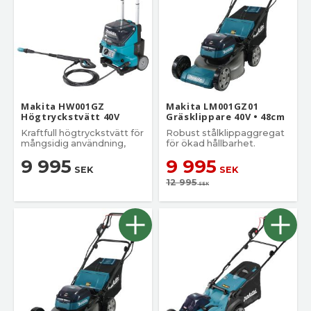
Makita HW001GZ
Makita LM001GZ01
Högtryckstvätt 40V
Gräsklippare 40V • 48cm
Kraftfull högtryckstvätt för
Robust stålklippaggregat
mångsidig användning,
för ökad hållbarhet.
9 995
9 995
SEK
SEK
12 995
SEK