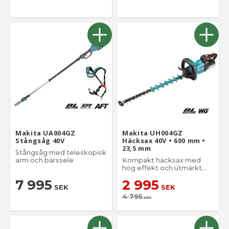
Makita UA004GZ
Makita UH004GZ
Stångsåg 40V
Häcksax 40V • 600 mm •
23,5 mm
Stångsåg med teleskopisk
arm och bärssele
Kompakt häcksax med
hög effekt och utmärkt
skärprestanda.
7 995
2 995
SEK
SEK
4 795
SEK