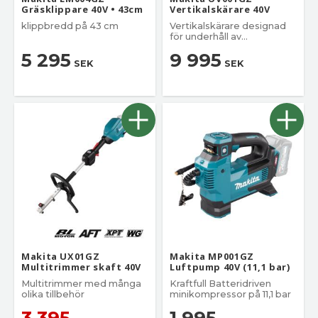
Gräsklippare 40V • 43cm
Vertikalskärare 40V
klippbredd på 43 cm
Vertikalskärare designad
för underhåll av
gräsmattan.
5 295
9 995
SEK
SEK
Makita UX01GZ
Makita MP001GZ
Multitrimmer skaft 40V
Luftpump 40V (11,1 bar)
Multitrimmer med många
Kraftfull Batteridriven
olika tillbehör
minikompressor på 11,1 bar
3 395
1 995