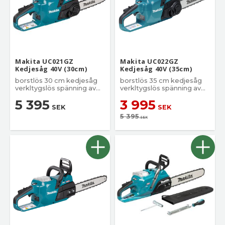
Makita UC021GZ
Makita UC022GZ
Kedjesåg 40V (30cm)
Kedjesåg 40V (35cm)
borstlös 30 cm kedjesåg
borstlös 35 cm kedjesåg
verkltygslös spänning av
verkltygslös spänning av
kedjan.
kedjan.
5 395
3 995
SEK
SEK
5 395
SEK