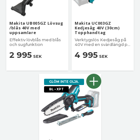
Makita UB005GZ Lövsug
Makita UC003GZ
/blås 40V med
Kedjesåg 40V (30cm)
uppsamlare
Topphandtag
Effektiv lövblås med blås
Verktygslös Kedjesåg på
och sugfunktion
40V med en svärdlängd på
30 cm.
2 995
4 995
SEK
SEK
GLÖM INTE OLJA.
BL • XPT