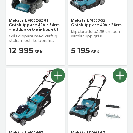
Makita LM002GZ01
Makita LM003GZ
Gräsklippare 40V • 54cm
Gräsklippare 40V • 38cm
+laddpaket-på-köpet !
klippbredd på 38 cm och
Gräsklippare med kraftig
samlar upp gräs.
stålram och kolborsfri
motor.
12 995
5 195
SEK
SEK
Makita LM004GZ
Makita UV001GZ