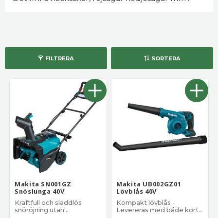
FILTRERA
SORTERA
Makita SN001GZ
Makita UB002GZ01
Snöslunga 40V
Lövblås 40V
Kraftfull och sladdlös
Kompakt lövblås -
snöröjning utan
Levereras med både kort
ansträngning
och långt munstycke