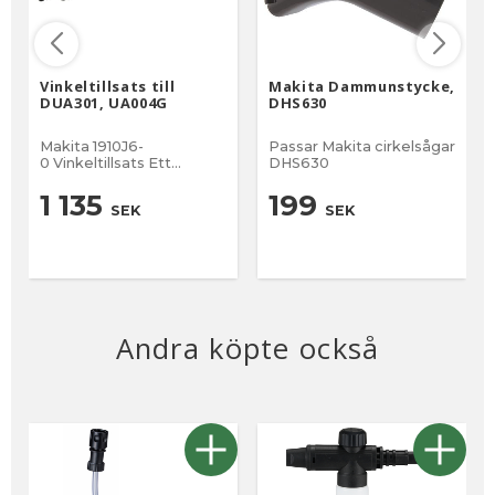
Vinkeltillsats till
Makita Dammunstycke,
DUA301, UA004G
DHS630
Makita 1910J6-
Passar Makita cirkelsågar
0 Vinkeltillsats Ett
DHS630
vinkelstycke passande
för stångsåg UA004G
1 135
199
SEK
SEK
(XGT) och DUA301 (LXT) .
Detta gör att du kan
såga på en höjd i en
vinkel på 30 grader.
Andra köpte också