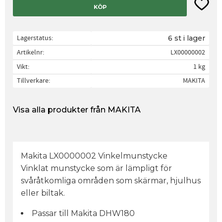
Lägg til
KÖP
Lagerstatus
6 st i lager
Artikelnr
LX00000002
Vikt
1 kg
Tillverkare
MAKITA
Visa alla produkter från MAKITA
Makita LX0000002 Vinkelmunstycke
Vinklat munstycke som är lämpligt för
svåråtkomliga områden som skärmar, hjulhus
eller biltak.
Passar till Makita DHW180