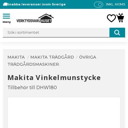
Snabba leveranser inom Sverige
INKL. MOMS
P
R
Meny
FAVO
KUN
IS
E
R
V
IS
A
MAKITA
MAKITA TRÄDGÅRD
ÖVRIGA
S
TRÄDGÅRDSMASKINER.
Makita Vinkelmunstycke
Tillbehör till DHW180