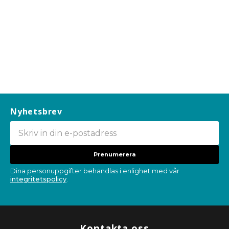
Nyhetsbrev
Prenumerera
Dina personuppgifter behandlas i enlighet med vår
integritetspolicy
.
Kontakta oss