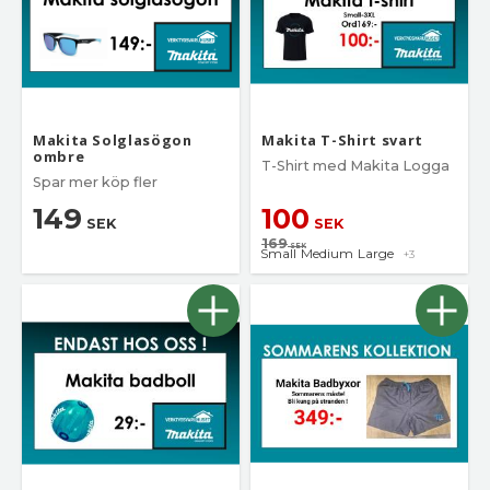
Makita Solglasögon
Makita T-Shirt svart
ombre
T-Shirt med Makita Logga
Spar mer köp fler
149
100
SEK
SEK
169
SEK
Small
Medium
Large
+3