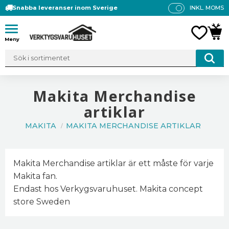
Snabba leveranser inom Sverige
INKL. MOMS
P
R
Meny
FAVO
KUN
IS
E
R
V
IS
Makita Merchandise
A
artiklar
S
MAKITA
MAKITA MERCHANDISE ARTIKLAR
Makita Merchandise artiklar är ett måste för varje
Makita fan.
Endast hos Verkygsvaruhuset. Makita concept
store Sweden