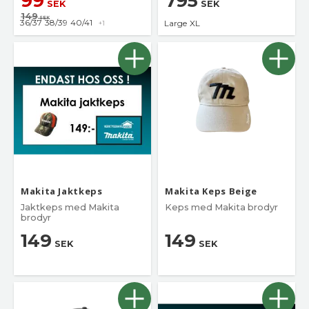
99
795
SEK
SEK
149
SEK
36/37
38/39
40/41
Large
XL
+1
Makita Jaktkeps
Makita Keps Beige
Jaktkeps med Makita
Keps med Makita brodyr
brodyr
149
149
SEK
SEK