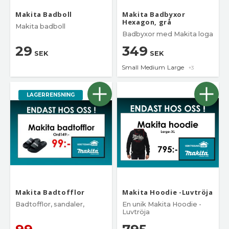
Makita Badboll
Makita Badbyxor
Hexagon, grå
Makita badboll
Badbyxor med Makita loga
29
349
SEK
SEK
Small
Medium
Large
+3
LAGERRENSNING
Makita Badtofflor
Makita Hoodie -Luvtröja
Badtofflor, sandaler,
En unik Makita Hoodie -
Luvtröja