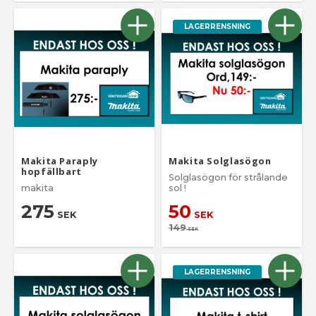
LAGERRENSNING
Makita Paraply
Makita Solglasögon
hopfällbart
Solglasögon för strålande
makita
sol !
275
50
SEK
SEK
149
SEK
LAGERRENSNING