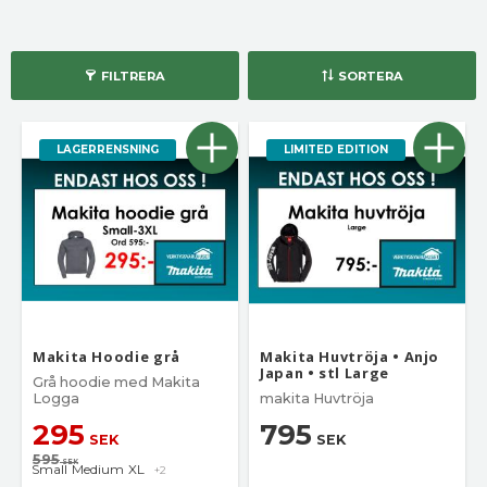
FILTRERA
SORTERA
LAGERRENSNING
LIMITED EDITION
Makita Hoodie grå
Makita Huvtröja • Anjo
Japan • stl Large
Grå hoodie med Makita
Logga
makita Huvtröja
295
795
SEK
SEK
595
SEK
Small
Medium
XL
+2