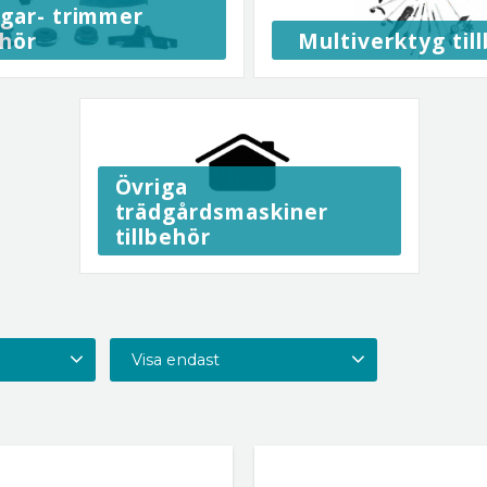
ågar- trimmer
ehör
Multiverktyg til
Övriga
trädgårdsmaskiner
tillbehör
Visa endast
Finns i lager
175