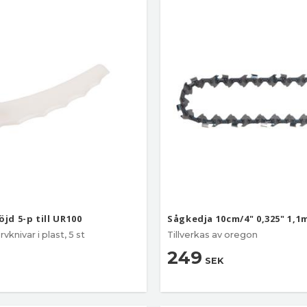
öjd 5-p till UR100
Sågkedja 10cm/4" 0,325" 1,1
knivar i plast, 5 st
Tillverkas av oregon
249
SEK