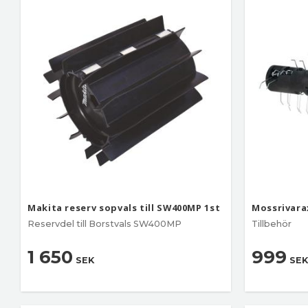
Makita reserv sopvals till SW400MP 1st
Mossrivara
Reservdel till Borstvals SW400MP
Tillbehör
1 650
999
SEK
SEK