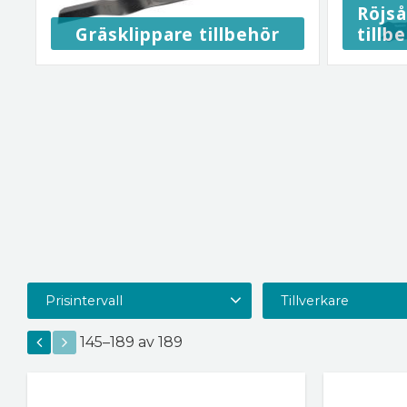
Röjs
Gräsklippare tillbehör
tillb
Prisintervall
Tillverkare
20
6 990
BAHCO
6
CRC
1
145–
189
av
189
Dolmar/Makita
1
MAKITA
163