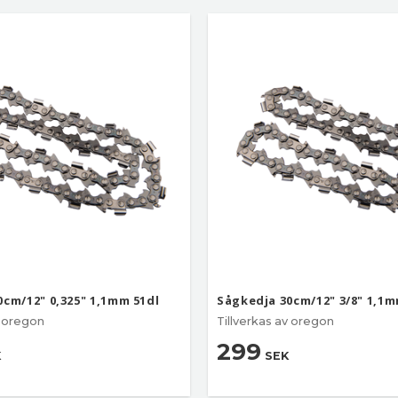
0cm/12" 0,325" 1,1mm 51dl
Sågkedja 30cm/12" 3/8" 1,1m
v oregon
Tillverkas av oregon
299
K
SEK