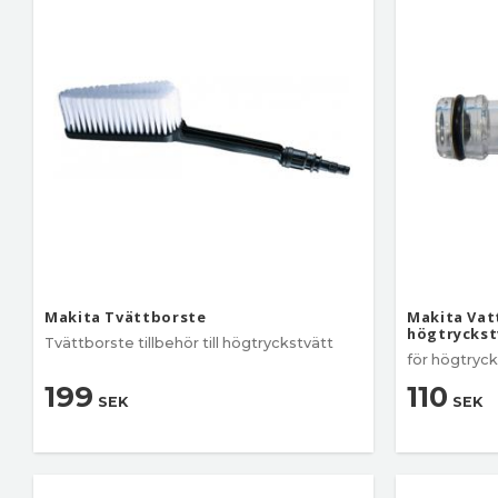
Visa fler
Makita Tvättborste
Makita Vat
högtryckst
Tvättborste tillbehör till högtryckstvätt
för högtryck
199
110
SEK
SEK