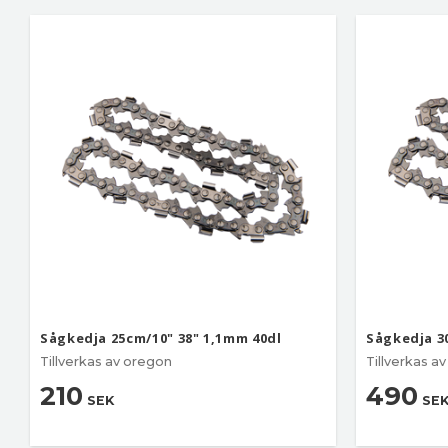
Sågkedja 25cm/10" 38" 1,1mm 40dl
Sågkedja 3
Tillverkas av oregon
Tillverkas a
210
490
SEK
SE