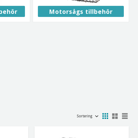
lbehör
Motorsågs tillbehör
Välj sortering
Välj