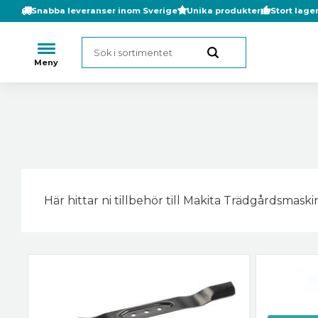
Snabba leveranser inom Sverige
Unika produkter
Stort lage
Här hittar ni tillbehör till Makita Trädgårdsmaski