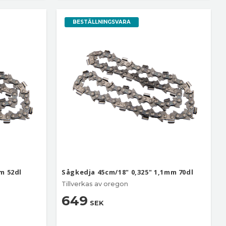
BESTÄLLNINGSVARA
m 52dl
Sågkedja 45cm/18" 0,325" 1,1mm 70dl
Tillverkas av oregon
649
SEK