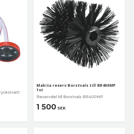
Makita reserv Borstvals till BR400MP
1st
tryckstvätt
Reservdel till Borstvals BR400MP
1 500
SEK