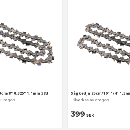
0cm/8" 0,325" 1,1mm 38dl
Sågkedja 25cm/10" 1/4" 1,3m
v Oregon
Tillverkas av oregon
399
SEK