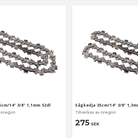
5cm/14" 3/8" 1,1mm 52dl
Sågkedja 35cm/14" 3/8" 1,3m
v oregon
Tillverkas av oregon
275
SEK