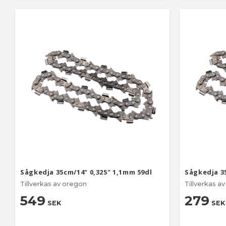
Sågkedja 35cm/14" 0,325" 1,1mm 59dl
Sågkedja 3
Tillverkas av oregon
Tillverkas a
549
279
SEK
SEK