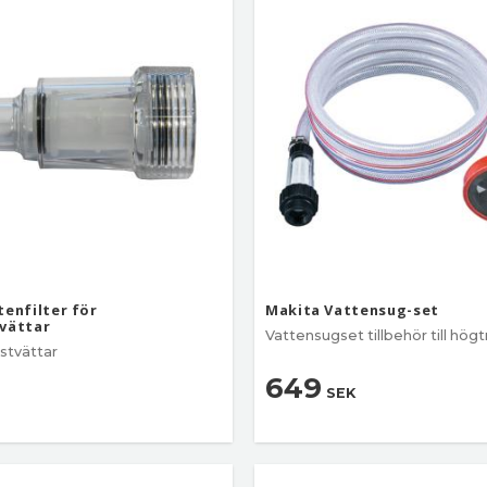
tenfilter för
Makita Vattensug-set
vättar
Vattensugset tillbehör till hög
stvättar
649
SEK