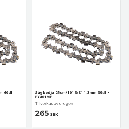
m 60dl
Sågkedja 25cm/10" 3/8" 1,3mm 39dl •
EY401MP
Tillverkas av oregon
265
SEK